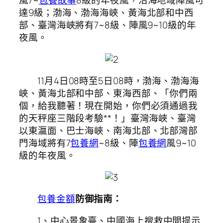
風7~
包養故事
8級的年夜風，沿海地域陣風可
達9級；渤海、渤海海峽、黃海北部和中西
部、臺灣海峽將有7~8級、陣風9~10級的年
夜風。
11月4日08時至5日08時，渤海、渤海海
峽、黃海北部和中部、東海西部、「你們兩
個，給我聽著！現在開始，你們必須通過我
的天秤座三階段考驗**！」臺灣海峽、臺灣
以東瀛面、巴士海峽、南海北部、北部灣部
門海域將有7
包養網
~8級、陣
包養網
風9~10
級的年夜風。
包養金額
防御指南：
1、中心景象臺、中國海上搜救中間提示