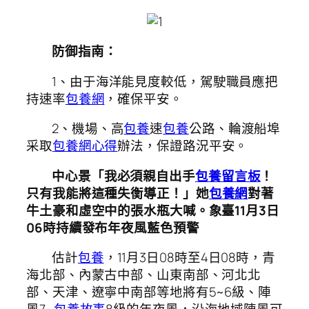
防御指南：
1、由于海洋能見度較低，駕駛職員應把
持速率
包養網
，確保平安。
2、機場、高
包養
速
包養
公路、輪渡船埠
采取
包養網心得
辦法，保證路況平安。
中心景「我必須親自出手
包養留言板
！
只有我能將這種失衡導正！」她
包養網
對著
牛土豪和虛空中的張水瓶大喊。象臺11月3日
06時持續發布年夜風藍色預警
估計
包養
，11月3日08時至4日08時，青
海北部、內蒙古中部、山東南部、河北北
部、天津、遼寧中南部等地將有5~6級、陣