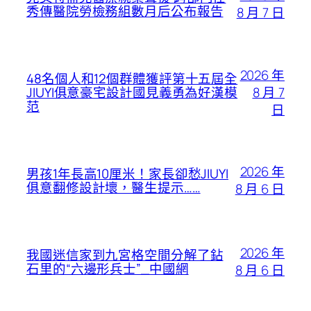
秀傳醫院勞檢務組數月后公布報告
8 月 7 日
2026 年
48名個人和12個群體獲評第十五屆全
8 月 7
JIUYI俱意豪宅設計國見義勇為好漢模
范
日
2026 年
男孩1年長高10厘米！家長卻愁JIUYI
俱意翻修設計壞，醫生提示……
8 月 6 日
2026 年
我國迷信家到九宮格空間分解了鉆
石里的“六邊形兵士”_中國網
8 月 6 日