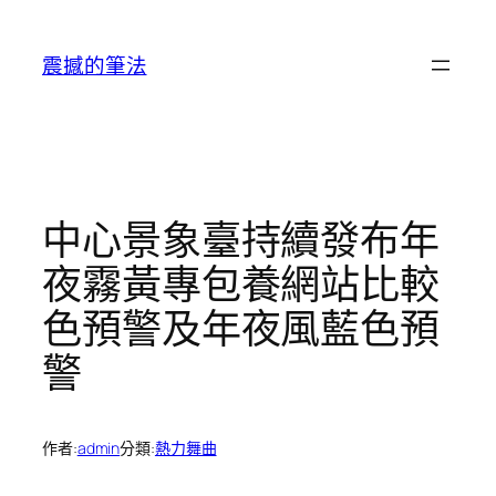
跳
至
震撼的筆法
主
要
內
容
中心景象臺持續發布年
夜霧黃專包養網站比較
色預警及年夜風藍色預
警
作者:
admin
分類:
熱力舞曲