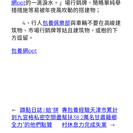
網ppt
的一滴淚水。」場行銷牌、簡略單純舉
措措施等易被年夜風吹動的搭建物；
4、行人
包養俱樂部
與車輛不要在高峻建
筑物、市場行銷牌等姑且建筑物，或樹的下
方逗留。
包養網ppt
←
蹲點日誌 | 給“拼
專包養經驗天津市累計
到九宮格私密空間盡
幫扶38.2萬名甘肅籍鄉
全力”的他們點贊
村休息力完成失業
→