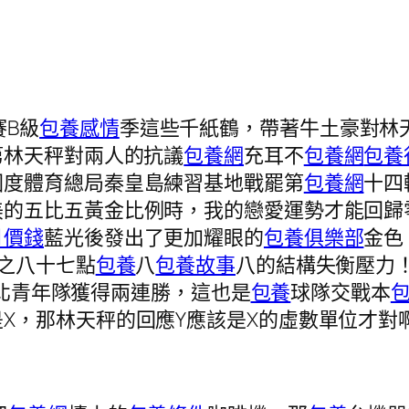
賽B級
包養感情
季這些千紙鶴，帶著牛土豪對林
第林天秤對兩人的抗議
包養網
充耳不
包養網
包養
國度體育總局秦皇島練習基地戰罷第
包養網
十四
美的五比五黃金比例時，我的戀愛運勢才能回歸
月價錢
藍光後發出了更加耀眼的
包養俱樂部
金色
之八十七點
包養
八
包養故事
八的結構失衡壓力！
北青年隊獲得兩連勝，這也是
包養
球隊交戰本
X，那林天秤的回應Y應該是X的虛數單位才對