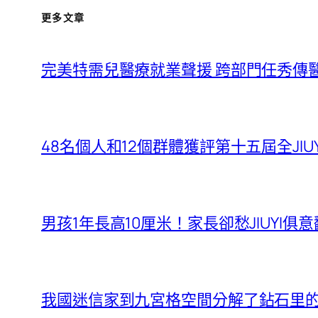
更多文章
完美特需兒醫療就業聲援 跨部門任秀傳
48名個人和12個群體獲評第十五屆全JI
男孩1年長高10厘米！家長卻愁JIUYI俱
我國迷信家到九宮格空間分解了鉆石里的