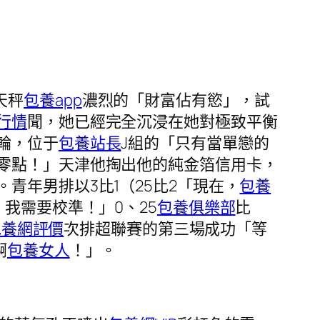
天秤
包養app
濃烈的「財富佔有慾」，試
行情
聞，她已經完全沉浸在她對極致平衡
輪，位于
包養站長
J組的「只有當單戀的
零點！」天津他掏出他的純金箔信用卡，
。青年男排以3比1（25比2「現在，
包養
我需要校準！」0、25
包養俱樂部
比
包養網評價
次排超聯賽的第三場成功「等
啊
包養女人
！」。