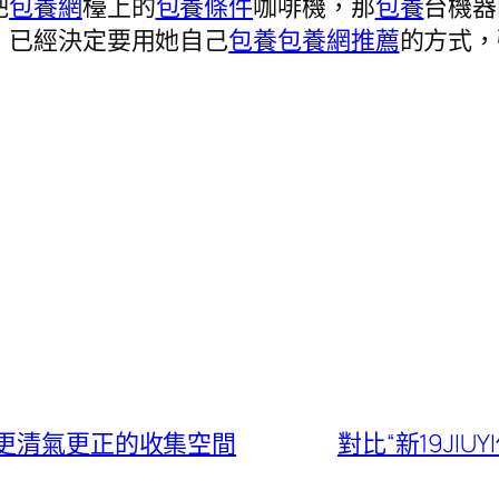
吧
包養網
檯上的
包養條件
咖啡機，那
包養
台機器
，已經決定要用她自己
包養
包養網推薦
的方式，
風更清氣更正的收集空間
對比“新19JI