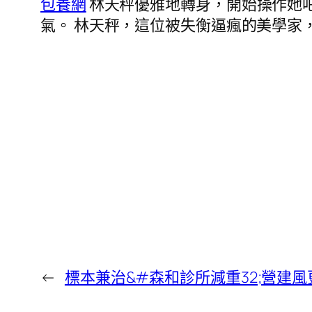
包養網
林天秤優雅地轉身，開始操作她
氣。 林天秤，這位被失衡逼瘋的美學家
←
標本兼治&#森和診所減重32;營建