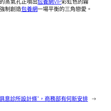
的蒸氣孔正噴出
包養網VIP
彩虹色的霧
強制創造
包養網
一場平衡的三角戀愛。
UYI俱意診所設計條”，商務部有何新安排
→