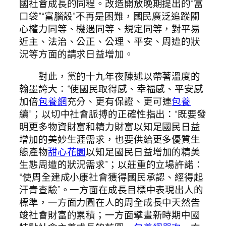
國社會成長的同程。改造開放晚期提出的“富
口袋”“富腦殼”不再是困難，國民廣泛追蹤關
心權力同等、機遇同等、規定同等，對平易
近主、法治、公正、公理、平安、周遭的狀
況等方面的請求日益增加。
對此，黨的十九年夜陳述以帶著溫度的
翰墨誇大：“使國民取得感、幸福感、平安感
加倍
包養網
充分、更有保證、更可連
包養
續”；以切中社會脈搏的正確性指出：“既要發
明更多物資財富和精力財富以知足國民日益
增加的美妙生涯需求，也要供給更多優質生
態產物
甜心花園
以知足國民日益增加的精美
生態周遭的狀況需求”；以莊重的立場許諾：
“使周全建成小康社會獲得國民承認、經得起
汗青查驗”。一方面在成長目標中表現出人的
標準，一方面力圖在人的周全成長中天然告
竣社會財富的累積；一方面擘畫新時期中國