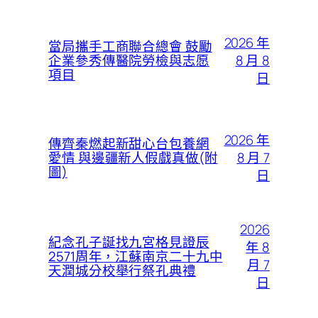
2026 年
當局攜手工商聯合總會 鼓勵
8 月 8
企業參秀傳醫院勞檢與志愿
項目
日
2026 年
傳齊秦燃起新甜心台包養網
8 月 7
愛情 與邊疆新人假戲真做(附
圖)
日
2026
紀念孔子誕找九宮格見證辰
年 8
2571周年，江蘇南京二十九中
月 7
天潤城分校舉行祭孔典禮
日