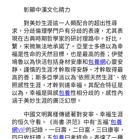
彰顯中漢文化精力
對美妙生涯這一人類配合的超出性尋
求，分歧倫理學門戶有分歧的表達，尤其表
現在古典時期哲學家的研討理路中。好比，
繫，宋微無法地承諾了。亞里士多德以為幸
福是性命的天然目標，也是最高的善；伊壁
鳩魯以為快活包括身材安康和
包養網
心靈安
靜，謹慎的生涯才幹取得安靜、才幹取得最
高的善；斯多亞學派以為“依照天然生涯”、依
照感性生涯，才幹到達幸福。其配合特征是
以為，幸福是與感
包養
性相分歧的，感性內
涵于美妙生涯的廣泛幻想。
中國文明異樣傳遞著對安寧、幸福生涯
的恒久守看。《尚書·洪范》中有“五福”
包養
網VIP
的記錄，一曰壽，二曰富，三曰康寧，
四曰攸好德，五
包養
曰考終命，表達了一種