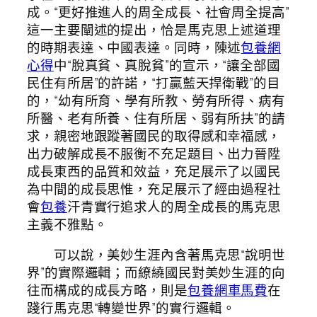
成。“更好推進人的周全成長、社會周全提高”
這一主要闡述的提出，恰是馬克思上述道理
的時期表達、中國表達。同時，陳述
包養網
心得
中“脫真貧、真脫貧”的宣示，“讓全部國
民住有所居”的許諾，“打贏藍天捍衛戰”的目
的，“幼有所育、學有所教、勞有所得、病有
所醫、老有所養、住有所居、弱有所扶”的請
求，親密地跟蹤著國民的取得感和幸福感，
出力破解成長不服衡不充足題目、出力晉陞
成長東西的品質和效益，充足展示了以國民
為中間的成長思惟，充足展示了經由過程社
會
包養
汗青實行追求人的周全成長的馬克思
主義不雅點。
可以說，美妙生涯內含著馬克思“說明世
界”的實際邏輯；而繚繞國民對美妙生涯的向
往而構成的成長方略，則是
包養網車馬費
在
踐行馬克思“轉變世界”的實行邏輯。