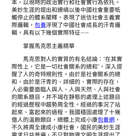
本，以現時的政治實行和社會實行為依托。
美妙生涯的提出和繚繞以後中國社會重要牴
觸停止的體系闡釋，表現了迷信社會主義實
際邏輯，
包養
浮現了中國社會成長的汗青邏
輯，具有以下幾個實際特征——
掌握馬克思主義精華
馬克思對人的實質的有名結論：“在其實
際性上，它是一切社會關系的總和”，深入提
醒了人的奇特規則性。由於是社會關系的總
和，由於是汗青的、詳細的、實際的存在，
人必需要面臨人與人、人與天然、人與社會
的關系題目，并不竭在靜態的處理上述題目
的經過歷程中趨勢周全性。經過的事況了站
起來、富起來的過程，我國穩固處理了十幾
億人的溫飽題目，總體上完成小康
包養網
，
不久將周全建成小康社會，國民的美妙生涯
需求日益普遍，不只對物資文明生涯提出了