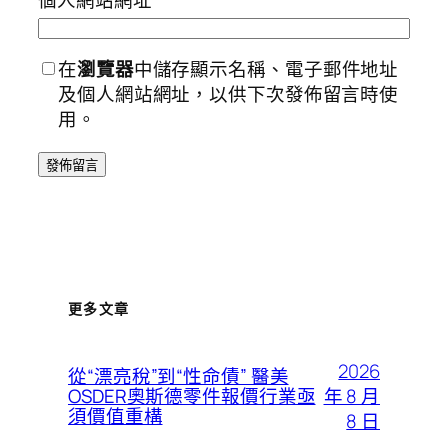
在
瀏覽器
中儲存顯示名稱、電子郵件地址
及個人網站網址，以供下次發佈留言時使
用。
更多文章
2026
從“漂亮稅”到“性命債” 醫美
年 8 月
OSDER奧斯德零件報價行業亟
須價值重構
8 日