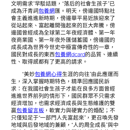
文明需求”早駁詰題，“落后的社會生孩子”已
成為汗青詞
包養網
匯。明天，傍邊國特點社
會主義進進新時期，傍邊華平易近族迎來了
從站起來、富起離開強起來的巨大奔騰，傍
邊國曾經成為全球第二年夜經濟體、第一年
夜商業國、第一年夜外匯儲蓄國，傍邊國的
成長成為世界今世史中極富傳奇性的一章，
國民對成長的東西
包養網dcard
的品質、連續
性、取得感都有了更高的請求。
“美妙
包養網心得
生涯的向往”由此應運而
生，深入掌握時期特色，精準回應國民訴
求：在我國社會生孩子才能在良多方面曾經
進進世界前列的情形下，國民群眾不只需求
經濟增加，也需求經濟成長與生態維護的雙
贏
包養留言板
，軟實力與硬實力的婚配；不
只僅知足于“一部門人先富起來”，更召喚先發
地域與后發地域的兼顧，“人的周全成長”與中