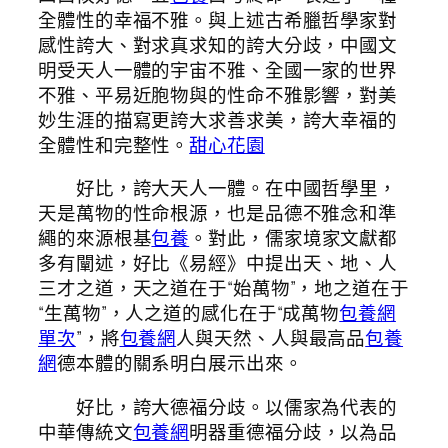
全體性的幸福不雅。與上述古希臘哲學家對
感性誇大、對求真求知的誇大分歧，中國文
明受天人一體的宇宙不雅、全國一家的世界
不雅、平易近胞物與的性命不雅影響，對美
妙生涯的描寫更誇大求善求美，誇大幸福的
全體性和完整性。
甜心花園
好比，誇大天人一體。在中國哲學里，
天是萬物的性命根源，也是品德不雅念和準
繩的來源根基
包養
。對此，儒家境家文獻都
多有闡述，好比《易經》中提出天、地、人
三才之道，天之道在于“始萬物”，地之道在于
“生萬物”，人之道的感化在于“成萬物
包養網
單次
”，將
包養網
人與天然、人與最高品
包養
網
德本體的關系明白展示出來。
好比，誇大德福分歧。以儒家為代表的
中華傳統文
包養網
明器重德福分歧，以為品