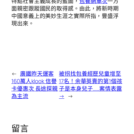
特點社會主義成長的藍圖，
包養網單次
一方
面親密跟蹤國民的取得感。由此，將新時期
中國意義上的美妙生涯之實際所指，豐盛浮
現出來。
←
廣鐵昨天運客
被拐找包養經歷兒童增至
160萬人klook 信譽
17名！余華英賣的第1個孩
卡優惠次 長途探親
子是本身兒子……案情表露
為主流
→
→
留言