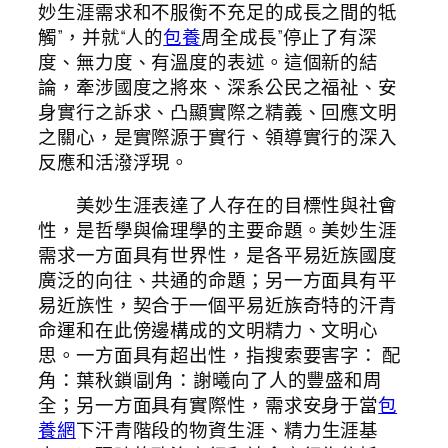
妙生涯需求和不服衡不充足的成長之間的牴
觸”，并就“人的
包養
周全成長”停止了有深
度、無力度、有溫度的表述。這個新的結
論，牽涉國度之將來、深系公民之福祉、安
身實行之訴求、凸顯實際之精義、回應文明
之關心，是實際源于實行、領導實行的深入
反應和活潑浮現。
美妙生涯表達了人存在的目標性與社會
性，是哲學與倫理學的主要命題。美妙生涯
需求一方面具有世界性，是各平易近族國度
廣泛的向往、共通的命題；另一方面具有平
易近族性，契合于一個平易近族奇特的汗青
命運和在此傍邊構成的文明精力、文明心
思。一方面具有超出性，指搜索要害字： 配
角：葉秋鎖|副角：謝曦向了人的豐盛和周
全；另一方面具有實際性，需求安身于當
包
養網
下汗青階段的物資生涯、精力生涯基