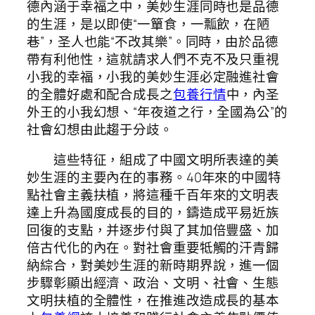
德內涵于幸福之中，美妙生涯同時也是品德
的生涯，是以即使“一簞食，一瓢飲，在陋
巷”，圣人也能“不改其樂”。同時，由於品德
帶有利他性，這就請求人們不克不及只重視
小我的幸福，小我的美妙生涯必定融進社會
的全體好處和配合成長之
包養行情
中，內圣
外王的小我幻想、“年夜道之行，全國為公”的
社會幻想由此趨于分歧。
這些特征，組成了中國文明所表達的美
妙生涯的主要內在的事務。40年來的中國特
點社會主義扶植，將這種千百年來的文明表
達上升為國度成長的目的，鑄造成平易近族
回復的支點，并逐步付與了其加倍豐盛、加
倍古代化的內在。對社會重要牴觸的汗青歸
納綜合，對美妙生涯的新時期界說，進一個
步驟彰顯出經濟、政治、文明、社會、生態
文明扶植的全體性，在推進改造成長的基本