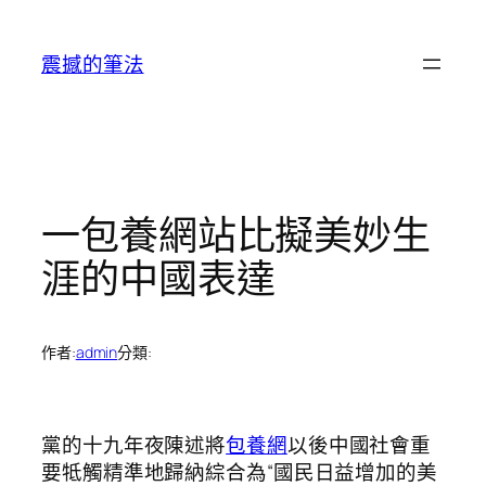
跳
至
震撼的筆法
主
要
內
容
一包養網站比擬美妙生
涯的中國表達
作者:
admin
分類:
黨的十九年夜陳述將
包養網
以後中國社會重
要牴觸精準地歸納綜合為“國民日益增加的美