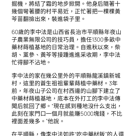
掘機，將結了霜的地步掀開。他身后隨著十
幾個彎著腰的村平易近，正忙著把一棵棵黃
芩苗翻撿出來，裝進袋子里。
60歲的李中法是山西省長治市平順縣年夜山
子農業無限公司的技巧員，擔任1300多畝中
藥材蒔植基地的日常治理。自進秋以來，柴
胡、黨參、黃芩等接踵進進采收期，李中法
忙得腳不沾地。
李中法的家在幾公里外的平順縣龍溪鎮新城
村，這里的蒼生祖祖輩輩蒔植中藥材。3年
前，年夜山子公司在村西邊的山腳下建立了
中藥材蒔植基地，底本在外打工的李中法傳
聞后就回了鄉。“現在感到種地沒什么支出，
此刻在家門口一個月就能賺5000塊錢，不比
裡面差幾多。”他說。
在平順縣，像李中法如許“吃中藥材飯”的人還