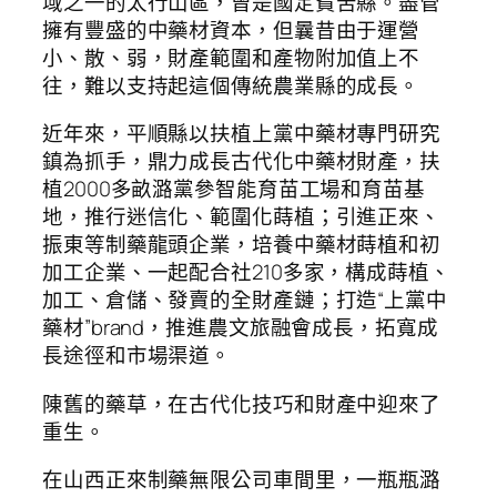
域之一的太行山區，曾是國定貧苦縣。盡管
擁有豐盛的中藥材資本，但曩昔由于運營
小、散、弱，財產範圍和產物附加值上不
往，難以支持起這個傳統農業縣的成長。
近年來，平順縣以扶植上黨中藥材專門研究
鎮為抓手，鼎力成長古代化中藥材財產，扶
植2000多畝潞黨參智能育苗工場和育苗基
地，推行迷信化、範圍化蒔植；引進正來、
振東等制藥龍頭企業，培養中藥材蒔植和初
加工企業、一起配合社210多家，構成蒔植、
加工、倉儲、發賣的全財產鏈；打造“上黨中
藥材”brand，推進農文旅融會成長，拓寬成
長途徑和市場渠道。
陳舊的藥草，在古代化技巧和財產中迎來了
重生。
在山西正來制藥無限公司車間里，一瓶瓶潞