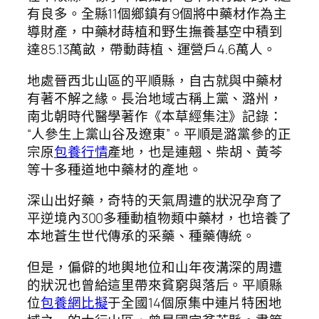
有良多。全縣11個鄉鎮有9個將中藥材作為主
導財產，中藥材蒔植和野生撫養基空中積到
達85.13萬畝，帶動蒔植、運營戶4.6萬人。
地處晉西北山區的平順縣，自古就與中藥材
有著不解之緣。長治地域古稱上黨、潞州，
南北朝時代醫學著作《本草經集注》記錄：
“人參生上黨山谷及遼東”。平順是潞黨參的正
宗原
包養行情
產地，也是連翹、柴胡、黃芩
等十多種道地中藥材的產地。
深山出好藥，奇特的天氣周遭的狀況孕育了
平逆境內300多種動植物類中藥材，也培養了
本地蒼生世代傳承的采藥、種藥傳統。
但是，偏僻的地輿地位和山年夜溝深的周遭
的狀況也曾給這里帶來貧窮與落后。平順縣
位
包養網比擬
于全國14個原集中連片特困地