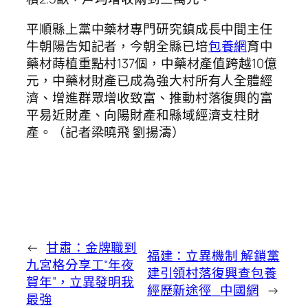
平順縣上黨中藥材專門研究鎮成長中間主任
牛朝陽告知記者，今朝全縣已培
包養網
育中
藥材蒔植重點村137個，中藥材產值跨越10億
元，中藥材財產已成為強大村所有人全體經
濟、增進群眾增收致富、推動村落復興的富
平易近財產、向陽財產和縣域經濟支柱財
產。（記者梁曉飛 劉揚濤）
←
甘肅：金牌職到
福建：立異機制 解鎖黨
九宮格分享工“年夜
建引領村落復興查包養
賀年”，立異發明我
經歷新途徑_中國網
→
最強