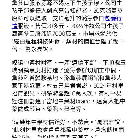
黨參口服液源源不竭走下生孩子線。公司生
孩子部擔任人劉永亮告知記者，20克潞黨參
原料可以提取一支10毫升的潞黨參口
包養行
情
服液，售價20多元。2024年該公司生孩子
潞黨參口服液近7000萬支，市場求過於供。
“經由過程科技研發，藥材的價值晉陞了幾十
倍。”劉永亮說。
繚繞中藥材財產，一產“連續不斷”。平順縣玉
峽關鎮黑虎村打造了潞黨參鮮切加工中間、
黨參科普體驗基地、潞黨參展銷館和黨參人
家平易近宿。村支書馬君君說，2024年村里
招待觀光、研學游客超10萬人次，有村平易
近注冊創建了當地中藥材brand，還有人把中
藥做成藥茶、藥膳、藥皂等。
“這幾年中藥材價錢好，不愁賣。”馬君君說，
“此刻村里家家戶戶都種中藥材，戶均蒔植面
積2.5畝，戶均增收兩到三萬元。”