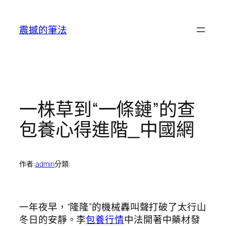
跳
至
震撼的筆法
主
要
內
容
一株草到“一條鏈”的查
包養心得進階_中國網
作者:
admin
分類:
一年夜早，“隆隆”的機械轟叫聲打破了太行山
冬日的安靜。李
包養行情
中法開著中藥材發