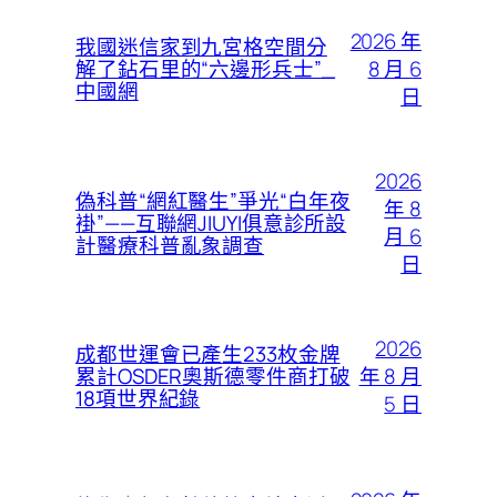
2026 年
我國迷信家到九宮格空間分
8 月 6
解了鉆石里的“六邊形兵士”_
中國網
日
2026
偽科普“網紅醫生”爭光“白年夜
年 8
褂”——互聯網JIUYI俱意診所設
月 6
計醫療科普亂象調查
日
2026
成都世運會已產生233枚金牌
年 8 月
累計OSDER奧斯德零件商打破
18項世界紀錄
5 日