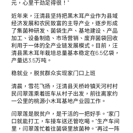
元，心里干劲足得很！”
近年来，汪清县坚持把黑木耳产业作为县域
经济发展和农民致富的主导产业，逐步形成
了集菌种研发、菌袋生产、基地建设、产品
加工、设备制造、市场营销、废弃菌袋回收
利用于一体的全产业链发展模式。目前，汪
清县黑木耳年栽培总量基本稳定在6.5亿袋，
产量达3.5万吨。
稳就业，脱贫群众实现家门口上班
清晨，雪花飞扬，汪清县天桥岭镇天河村村
民闫翠莲乘着班车从村子出发，前往离家约
一公里的桃源小木耳基地产业园工作。
闫翠莲是脱贫户，是干活的一把好手。“家门
口就能打工，车接车送还管吃喝。”生产车间
里，闫翠莲忙着往菌袋里放菌种。“再过一阵