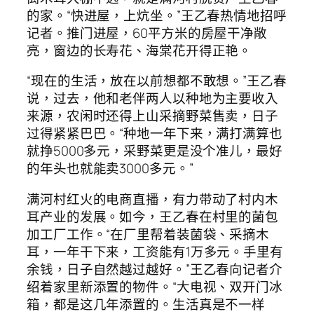
的家。“快进屋，上炕坐。”王乙春热情地招呼
记者。推门进屋，60平方米的房屋干净敞
亮，窗边的长寿花、海棠花开得正艳。
“现在的生活，放在以前想都不敢想。”王乙春
说，过去，他和老伴两人以种地为主要收入
来源，农闲时还得上山采摘野菜售卖，日子
过得紧紧巴巴。“种地一年下来，满打满算也
就挣5000多元，采野菜更是没个准儿，最好
的年头也就能卖3000多元。”
满河村红火的电商直播，有力带动了村内木
耳产业的发展。如今，王乙春在村里的菌包
加工厂工作。“在厂里帮着装菌袋、采摘木
耳，一年干下来，工资能有1万多元。手里有
余钱，日子自然越过越好。”王乙春向记者介
绍着家里新添置的物件。“大电视、双开门冰
箱，都是这几年添置的。生活真是不一样