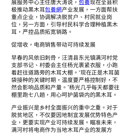
展服务中心主任唐大涛说，
包養
现在全县积
极推动黑木耳
包養網
产业发展，一方面帮扶
重点企业，协调解决脱贫户、村民就业岗
位，另一方面，引导村民科学合理种植黑木
耳，严控品质拓宽销路。
促增收，电商销售带动可持续发展
早春的风依旧刺骨，汪清县东光镇满河村党
支部书记、村委会主任杨光裹紧衣服，小跑
着赶往道路旁的木耳大棚。“现在正是木耳菌
袋接种的关键时期，温度要严格控制好，不
然会影响品质和产量。”杨光几乎每天都要往
棚里跑七八趟，用心呵护菌袋内的黑木耳。
产业振兴是乡村全面振兴的重中之重。对于
脱贫地区，不仅要因地制宜发展优势特色产
业，更要实现产业可持续发展。瞄准未来，
满河村将电商作为当地木耳产业的发展方