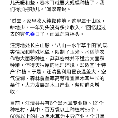
儿天暖和些，春木耳就要大规模种植了，我
们得加把劲儿。”闫翠莲说。
“过去，家里收入纯靠种地。这里属于山区，
耕地少，一年到头没有多少收入。”回忆起过
去的穷
包養
日子，闫翠莲直摇头。
汪清地处长白山脉，“八山一水半草半田”的现
实情况和特殊地貌，限制了玉米、水稻等农
作物大面积种植。莽莽密林并不适合大面积
种粮，但得天独厚的地理环境，却适宜“土特
产”种植。于是，汪清县利用昼夜温差大、空
气湿润、森林覆盖率高等适宜黑木耳生长的
条件，大力发展黑木耳产业，帮助群众增
收。
目前，汪清县共有6个黑木耳专业镇、121个
种植村，其中，百万袋以上种植村65个，
60%以上的村以黑木耳为主导产业。全县黑