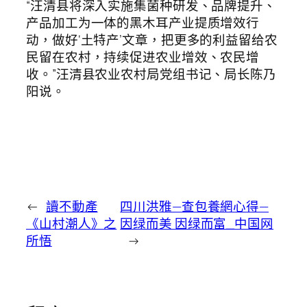
“汪清县将深入实施集菌种研发、品牌提升、
产品加工为一体的黑木耳产业提质增效行
动，做好‘土特产’文章，把更多的利益留给农
民留在农村，持续促进农业增效、农民增
收。”汪清县农业农村局党组书记、局长陈乃
阳说。
←
讀不動產
四川洪雅—查包養網心得—
《山村潮人》之
因绿而美 因绿而富_中国网
所悟
→