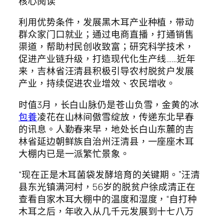
核心阅读
利用优势条件，发展黑木耳产业种植，带动
群众家门口就业；通过电商直播，打通销售
渠道，帮助村民创收致富；研究科学技术，
促进产业链升级，打造现代化生产线……近年
来，吉林省汪清县积极引导农村脱贫户发展
产业，持续促进农业增效、农民增收。
时值3月，长白山脉仍是苍山负雪，金黄的冰
包養
凌花在山林间傲雪绽放，传递东北早春
的讯息。人勤春来早，地处长白山东麓的吉
林省延边朝鲜族自治州汪清县，一座座木耳
大棚内已是一派繁忙景象。
“现在正是木耳菌袋发酵培育的关键期。”汪清
县东光镇满河村，56岁的脱贫户徐成清正在
查看自家木耳大棚中的温度和湿度，“自打种
木耳之后，年收入从几千元发展到十七八万