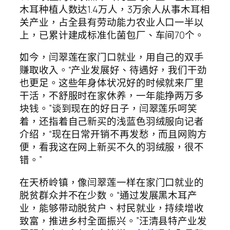
木耳种植人数达1.4万人，3万余人从事木耳相
关产业，占全县有劳动能力农业人口一半以
上，已累计建成标准化菌包厂、车间70个。
如今，闫翠莲在家门口就业，用自己的双手
赚取收入。“产业发展好、待遇好，我们干劲
也更足。这些年身体状况好的时候就来厂里
干活，不舒服时在家休养，一年能挣两万多
块钱。”谈到现在的好日子，闫翠莲乐呵笑
着，还指着自己新买的浅蓝色羽绒服向记者
介绍，“现在日常开销不再发愁，而且网购方
便，看我这在网上新买不久的羽绒服，很不
错。”
在天桥岭镇，像闫翠莲一样在家门口就业的
脱贫群众并不在少数。“通过发展黑木耳产
业，能够带动脱贫户、村民就业，持续增收
致富，推进乡村全面振兴。”汪清县特产业发