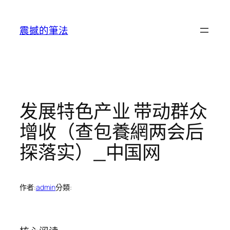
跳
至
震撼的筆法
主
要
內
容
发展特色产业 带动群众
增收（查包養網两会后
探落实）_中国网
作者:
admin
分類: