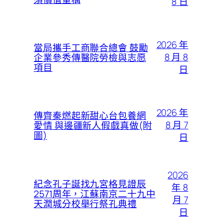
8 日
2026 年
當局攜手工商聯合總會 鼓勵
8 月 8
企業參秀傳醫院勞檢與志愿
項目
日
2026 年
傳齊秦燃起新甜心台包養網
8 月 7
愛情 與邊疆新人假戲真做(附
圖)
日
2026
紀念孔子誕找九宮格見證辰
年 8
2571周年，江蘇南京二十九中
月 7
天潤城分校舉行祭孔典禮
日