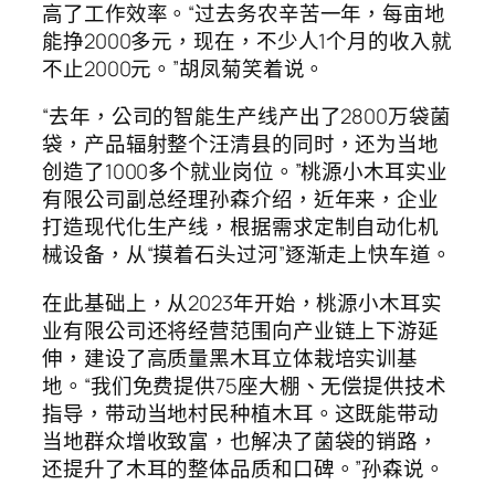
高了工作效率。“过去务农辛苦一年，每亩地
能挣2000多元，现在，不少人1个月的收入就
不止2000元。”胡凤菊笑着说。
“去年，公司的智能生产线产出了2800万袋菌
袋，产品辐射整个汪清县的同时，还为当地
创造了1000多个就业岗位。”桃源小木耳实业
有限公司副总经理孙森介绍，近年来，企业
打造现代化生产线，根据需求定制自动化机
械设备，从“摸着石头过河”逐渐走上快车道。
在此基础上，从2023年开始，桃源小木耳实
业有限公司还将经营范围向产业链上下游延
伸，建设了高质量黑木耳立体栽培实训基
地。“我们免费提供75座大棚、无偿提供技术
指导，带动当地村民种植木耳。这既能带动
当地群众增收致富，也解决了菌袋的销路，
还提升了木耳的整体品质和口碑。”孙森说。