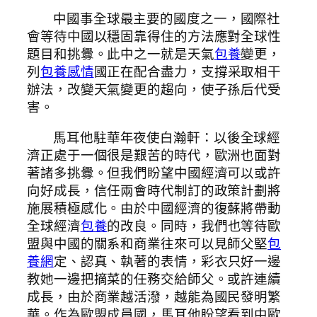
中國事全球最主要的國度之一，國際社
會等待中國以穩固靠得住的方法應對全球性
題目和挑釁。此中之一就是天氣
包養
變更，
列
包養感情
國正在配合盡力，支撐采取相干
辦法，改變天氣變更的趨向，使子孫后代受
害。
馬耳他駐華年夜使白瀚軒：以後全球經
濟正處于一個很是艱苦的時代，歐洲也面對
著諸多挑釁。但我們盼望中國經濟可以或許
向好成長，信任兩會時代制訂的政策計劃將
施展積極感化。由於中國經濟的復蘇將帶動
全球經濟
包養
的改良。同時，我們也等待歐
盟與中國的關系和商業往來可以見師父堅
包
養網
定、認真、執著的表情，彩衣只好一邊
教她一邊把摘菜的任務交給師父。或許連續
成長，由於商業越活潑，越能為國民發明繁
華。作為歐盟成員國，馬耳他盼望看到中歐