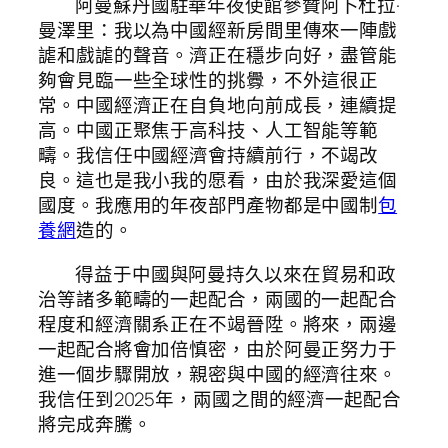
阿曼蘇丹國駐華年夜使館參贊阿卜杜拉·
曼澤里：我以為中國經新房間里傳來一陣戲
謔和戲謔的聲音。濟正在穩步向好，盡管能
夠會見臨一些全球性的挑釁，不外這很正
常。中國經濟正在自負地向前成長，連續提
高。中國正聚焦于高科技、人工智能等範
疇。我信任中國經濟會持續前行，不竭改
良。這也是我小我的愿看，由於我深愛這個
國度。我應用的年夜部門產物都是中國制
包
養網
造的。
得益于中國與阿曼持久以來在貿易和政
治等諸多範疇的一起配合，兩國的一起配合
程度和經濟關系正在不竭晉陞。將來，兩邊
一起配合將會加倍慎密，由於阿曼正努力于
進一個步驟開放，親密與中國的經濟往來。
我信任到2025年，兩國之間的經濟一起配合
將完成奔騰。