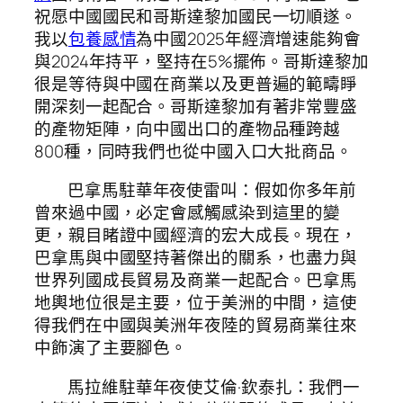
祝愿中國國民和哥斯達黎加國民一切順遂。
我以
包養感情
為中國2025年經濟增速能夠會
與2024年持平，堅持在5%擺佈。哥斯達黎加
很是等待與中國在商業以及更普遍的範疇睜
開深刻一起配合。哥斯達黎加有著非常豐盛
的產物矩陣，向中國出口的產物品種跨越
800種，同時我們也從中國入口大批商品。
巴拿馬駐華年夜使雷叫：假如你多年前
曾來過中國，必定會感觸感染到這里的變
更，親目睹證中國經濟的宏大成長。現在，
巴拿馬與中國堅持著傑出的關系，也盡力與
世界列國成長貿易及商業一起配合。巴拿馬
地輿地位很是主要，位于美洲的中間，這使
得我們在中國與美洲年夜陸的貿易商業往來
中飾演了主要腳色。
馬拉維駐華年夜使艾倫·欽泰扎：我們一