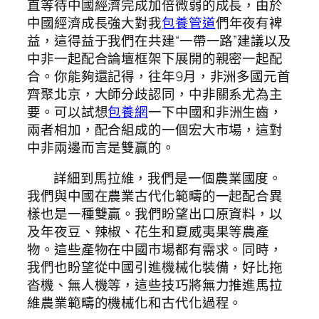
直等待中國經濟完成加倍微弱的成長，由於
中國經濟成長強大對我
包養管道
們年夜有裨
益，這得益于我們在共建“一帶一路”建議以及
中非一起配合論壇框架下展開的親密一起配
合。你能夠還記得，往年9月，非洲多國元首
齊聚北京，大師分歧認同，中非關系尤為主
要。可以試想
包養網
一下中國和非洲生齒，
兩者相加，配合組成的一個宏大市場，這對
中非兩邊而言是雙贏的。
詳細到馬拉維，我們是一個農業國度。
我們與中國在農業古代化範疇的一起配合異
樣也是一種雙贏。我們盼望出口原資料，以
及年夜豆、辣椒、花生和夏威夷果等農產
物。這些產物在中國市場都有需求。同時，
我們也盼望從中國引進機械化裝備，好比拖
沓機、無人機等，這些技巧將無力推進馬拉
維農業範疇的機械化和古代化過程。