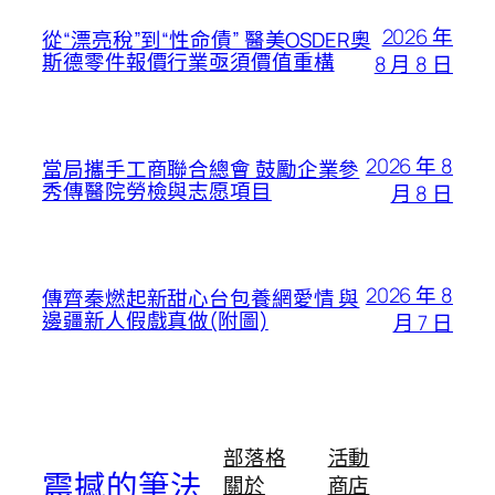
2026 年
從“漂亮稅”到“性命債” 醫美OSDER奧
斯德零件報價行業亟須價值重構
8 月 8 日
2026 年 8
當局攜手工商聯合總會 鼓勵企業參
秀傳醫院勞檢與志愿項目
月 8 日
2026 年 8
傳齊秦燃起新甜心台包養網愛情 與
邊疆新人假戲真做(附圖)
月 7 日
部落格
活動
震撼的筆法
關於
商店