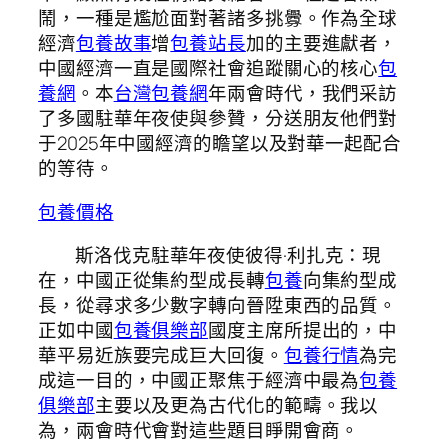
鬧，一種是尷尬面對著諸多挑釁。作為全球
經濟
包養故事
增
包養站長
加的主要進獻者，
中國經濟一直是國際社會追蹤關心的核心
包
養網
。本
台灣包養網
年兩會時代，我們采訪
了多國駐華年夜使與參贊，分送朋友他們對
于2025年中國經濟的瞻望以及對華一起配合
的等待。
包養價格
斯洛伐克駐華年夜使彼得·利扎克：現
在，中國正從集約型成長轉
包養
向集約型成
長，從尋求多少數字轉向晉陞東西的品質。
正如中國
包養俱樂部
國度主席所提出的，中
華平易近族要完成巨大回復。
包養行情
為完
成這一目的，中國正聚焦于經濟中最為
包養
俱樂部
主要以及更為古代化的範疇。我以
為，兩會時代會對這些題目睜開會商。