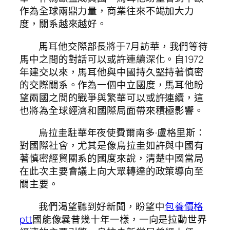
作為全球兩鼎力量，商業往來不竭加大力
度，關系越來越好。
馬耳他交際部長將于7月訪華，我們等待
馬中之間的對話可以或許連續深化。自1972
年建交以來，馬耳他與中國持久堅持著慎密
的交際關系。作為一個中立國度，馬耳他盼
望兩國之間的戰爭與繁華可以或許連續，這
也將為全球經濟和國際局面帶來積極影響。
烏拉圭駐華年夜使費爾南多·盧格里斯：
對國際社會，尤其是像烏拉圭如許與中國有
著慎密經貿關系的國度來說，清楚中國當局
在此次主要會議上向大眾轉達的政策導向至
關主要。
我們渴望聽到好新聞，盼望中
包養價格
ptt
國能像曩昔幾十年一樣，一向是拉動世界