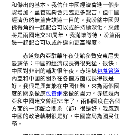
和傑出的基本。我信任中國經濟會進一個步
驟增加。盡管能夠會見臨更多艱苦，但中國
經濟仍然無望告竣這一目的。我盼望中國與
佛得角的一起配合可以或許持續深化。來歲
將是兩國建交50周年，我滿懷等待，盼望兩
邊一起配合可以或許邁向更高程度。
赤道幾內亞駐華年夜使館參贊安東尼奧·
曼蘇依：中國的經濟成長得很兇猛、很快，
中國對非洲的輔助很年夜，赤道幾
包養管道
內亞和中國的關系在各個方面成長得很是
好，我很是興奮能在中國任務，來為兩個國
度的關系做應
包養網
當做的盡力。赤道幾內
亞和中國建交曾經55年了，兩個國度在各個
方面的一起配合關系（都）很是好，我感到
中國的政治軌制很是好，中國當局為國民任
務。