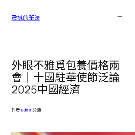
跳
至
震撼的筆法
主
要
內
容
外眼不雅覓包養價格兩
會｜十國駐華使節泛論
2025中國經濟
作者:
admin
分類: