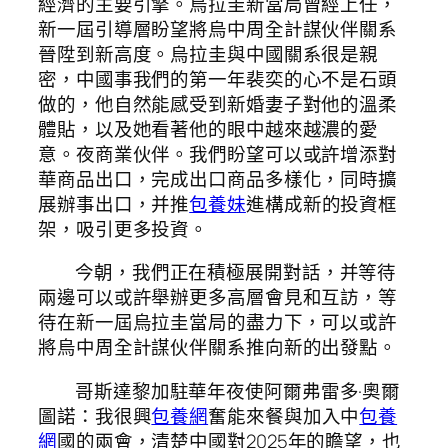
經濟的主要引擎。烏拉圭新當局曾經上任，
新一屆引導層盼望將烏中周全計謀伙伴關系
晉陞到新高度。烏拉圭與中國關系很是親
密，中國事我們的第一年裴奕的心不是石頭
做的，他自然能感受到新婚妻子對他的溫柔
體貼，以及她看著他的眼中越來越濃的愛
意。夜商業伙伴。我們盼望可以或許增添對
華商品出口，完成出口商品多樣化，同時擴
展辦事出口，并推
包養妹
進構成新的投資框
架，吸引更多投資。
今朝，我們正在積極展開對話，并等待
兩邊可以或許舉辦更多高層會見和互訪，等
待在新一屆烏拉圭當局的盡力下，可以或許
將烏中周全計謀伙伴關系推向新的出發點。
哥斯達黎加駐華年夜使阿爾弗雷多·奧爾
圖諾：我很興
包養網
奮能來餐與加入中
包養
網
國的兩會，清楚中國對2025年的瞻望，也