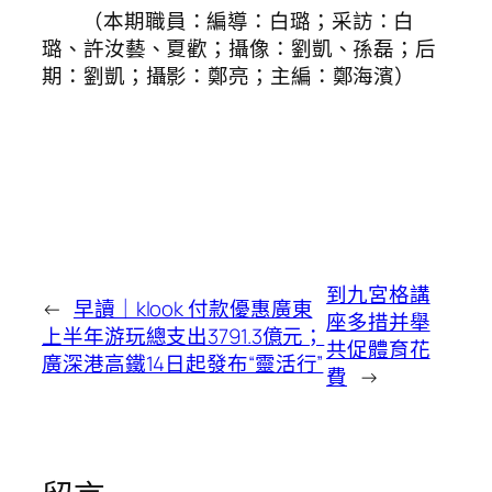
（本期職員：編導：白璐；采訪：白
璐、許汝藝、夏歡；攝像：劉凱、孫磊；后
期：劉凱；攝影：鄭亮；主編：鄭海濱）
到九宮格講
←
早讀｜klook 付款優惠廣東
座多措并舉
上半年游玩總支出3791.3億元；
共促體育花
廣深港高鐵14日起發布“靈活行”
費
→