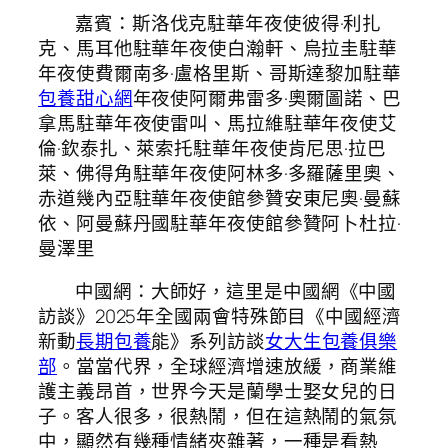
嘉賓：斯洛伐克駐華年夜使彼得·利扎
克、馬耳他駐華年夜使白瀚軒、烏拉圭駐華
年夜使費爾南多·盧格里斯、哥斯達黎加駐華
包養甜心網
年夜使阿爾弗雷多·奧爾圖諾、巴
拿馬駐華年夜使雷叫、馬拉維駐華年夜使艾
倫·欽泰扎、萊索托駐華年夜使肯尼思·拉巴
萊、佛得角駐華年夜使阿林多·多羅薩里奧、
赤道幾內亞駐華年夜使館參贊安東尼奧·曼蘇
依、阿曼蘇丹國駐華年夜使館參贊阿卜杜拉·
曼澤里
中國網：大師好，這里是中國網《中國
訪談》2025年全國兩會特殊節目《中國經濟
新動
長期包養
能》系列訪談
女大生包養俱樂
部
。當當代界，全球經濟增速放緩，商業維
護主義昂首，世界今天是蘭學士娶女兒的日
子。客人很多，很熱鬧，但在這熱鬧的氣氛
中，顯然有幾種情緒夾雜著，一種是看熱