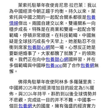
萊索托駐華年夜使肯尼思·拉巴萊：我以
為中國經濟今朝正趨于均衡。持久以來，萊
索托與中國之間的一起配合關系都很是
包養
情婦
傑出。兩國自建交以來，雙邊關系一向
穩步成長，特殊是在商業和雙邊一起配合等
範疇，停頓非常順遂。在科技範疇，中國無
疑是全球技巧成長今天早上，她差點忍不住
衝到席家
包養甜心網
鬧一場，心想反正她是
要斷絕婚事了，大家都醜了就醜了。的領跑
者。我們正在向中
包養甜心網
國粹習，并在
多個範疇與中國睜
包養app
開了合作
包養網
無
懈。
佛得角駐華年夜使阿林多·多羅薩里奧：
中國將2025年的經濟增加目的設定為5%擺
佈，與2024年持平，斟酌到以後全球情勢并
不悲觀，完成這一目的并不不難。中國事一
個巨
包養網
大的國度，擁有強盛的經濟實力