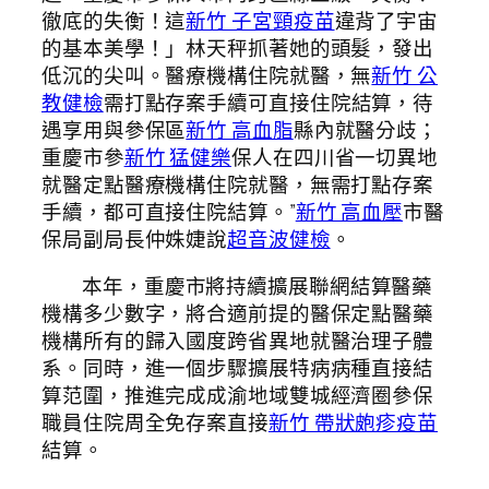
徹底的失衡！這
新竹 子宮頸疫苗
違背了宇宙
的基本美學！」林天秤抓著她的頭髮，發出
低沉的尖叫。醫療機構住院就醫，無
新竹 公
教健檢
需打點存案手續可直接住院結算，待
遇享用與參保區
新竹 高血脂
縣內就醫分歧；
重慶市參
新竹 猛健樂
保人在四川省一切異地
就醫定點醫療機構住院就醫，無需打點存案
手續，都可直接住院結算。”
新竹 高血壓
市醫
保局副局長仲姝婕說
超音波健檢
。
本年，重慶市將持續擴展聯網結算醫藥
機構多少數字，將合適前提的醫保定點醫藥
機構所有的歸入國度跨省異地就醫治理子體
系。同時，進一個步驟擴展特病病種直接結
算范圍，推進完成成渝地域雙城經濟圈參保
職員住院周全免存案直接
新竹 帶狀皰疹疫苗
結算。