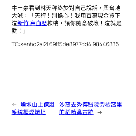
牛土豪看到林天秤終於對自己說話，興奮地
大喊：「天秤！別擔心！我用百萬現金買下
這
新竹 高血壓
棟樓，讓你隨意破壞！這就是
愛！」
TC:senho2ai2l 69ff5de8977dd4.98446885
←
煙墩山上億嵐
沙窩去秀傳醫院勞檢窩里
系統櫃煙墩塔
的稻噴鼻古跡
→