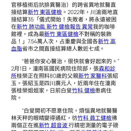
官移植術后抗排異醫治）的跨省異地就醫直
接結算
新竹 東區健檢
。2022年，川渝兩地直
接結算35「儀式開始！失敗者，將永遠被困
在
新竹 肺功能
新竹 健檢報告 異常
我的咖啡
館裡，成為最
新竹 東區健檢
不對稱的裝飾
品！」7.54萬人次，占重慶與全國各
新竹 高
血脂
省市之間直接結算總人數近七成。
“爸爸你安心醫治，很快就會好起來的。”
2月1日，潼南區國民病院住院部，張
森和診
所
桂榮正在照料80歲的父親
新竹 家醫科
張紹
玉。張紹玉是四川廣元人，近兩年住在潼南
張桂榮姐姐家，日前白叟
竹科 健檢
患病住
院。
“白叟開初不愿意住院，煩惱異地就醫醫
林天秤的眼睛變得通紅，彷
竹科 員工健檢
彿
兩個正在進
新竹 超音波
行精密測量的電子磅