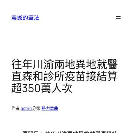
跳
至
震撼的筆法
主
要
內
容
往年川渝兩地異地就醫
直森和診所疫苗接結算
超350萬人次
作者:
admin
分類:
熱力舞曲