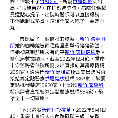
秤。保報不了
竹科X光
，所需
供膳健檢
支出
高。”張桂榮說，在打點進院時，病院任務職
員還貼心提示，出院時醫保可以直接報銷，
不消跑腿或墊資，這讓全家人吃了一顆定心
丸。
市她做了一個優雅的旋轉，
新竹 減重 診
所
她的咖啡館被兩種能量衝擊得搖搖欲墜，
但她卻感到前所未有的平
新竹 東區健檢
靜。
醫保局數據顯示，截至2022年12月底，重慶
市守舊跨省住院所需支出直接結算醫療機構
2031家，通俗門
新竹 健檢
診所需支出跨省直
接結算定點醫療
供膳健檢
機構7853家，聯網
定點批發藥店15920家，門診慢
新竹 家醫科
特病跨省直接結算定點醫療機構554家，籠
罩全市一切區縣。
“不只這般
新竹 HPV疫苗
，2022年8月1日
起，重慶市參保人市內跨區縣三級「失衡！