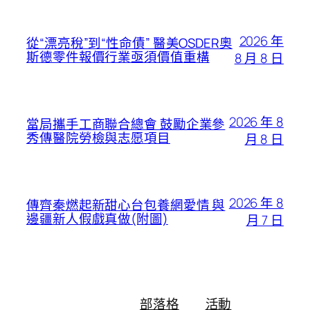
2026 年
從“漂亮稅”到“性命債” 醫美OSDER奧
斯德零件報價行業亟須價值重構
8 月 8 日
2026 年 8
當局攜手工商聯合總會 鼓勵企業參
秀傳醫院勞檢與志愿項目
月 8 日
2026 年 8
傳齊秦燃起新甜心台包養網愛情 與
邊疆新人假戲真做(附圖)
月 7 日
部落格
活動