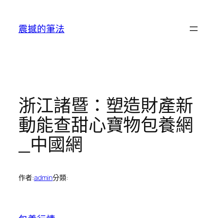
跳
至
震撼的筆法
主
要
內
容
浙江諸暨：塑造財產新
動能查甜心寶物包養網
_中國網
作者:
admin
分類: