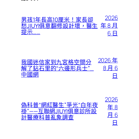
2026
男孩1年長高10厘米！家長卻
年 8 月
愁JIUYI俱意翻修設計壞，醫生
提示……
6 日
2026 年
我國迷信家到九宮格空間分
8 月 6
解了鉆石里的“六邊形兵士”_
中國網
日
2026
偽科普“網紅醫生”爭光“白年夜
年 8
褂”——互聯網JIUYI俱意診所設
月 6
計醫療科普亂象調查
日