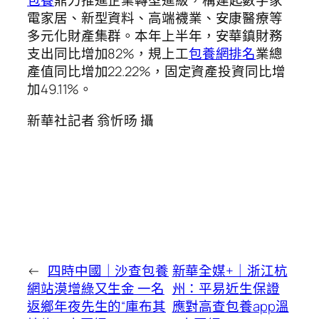
包養
鼎力推進企業轉型進級，構建起數字家
電家居、新型資料、高端襪業、安康醫療等
多元化財產集群。本年上半年，安華鎮財務
支出同比增加82%，規上工
包養網排名
業總
產值同比增加22.22%，固定資產投資同比增
加49.11%。
新華社記者 翁忻旸 攝
←
四時中國｜沙查包養
新華全媒+｜浙江杭
網站漠增綠又生金 一名
州：平易近生保證
返鄉年夜先生的“庫布其
應對高查包養app溫