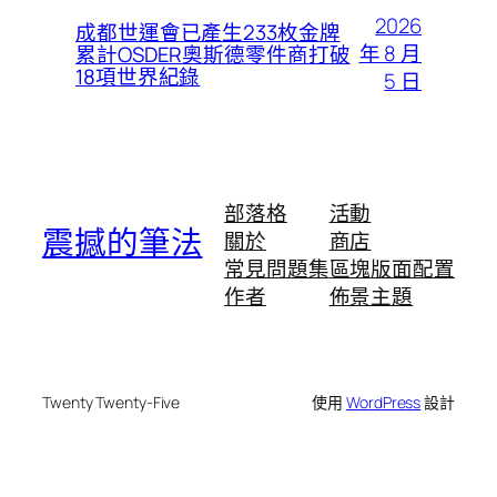
2026
成都世運會已產生233枚金牌
年 8 月
累計OSDER奧斯德零件商打破
18項世界紀錄
5 日
部落格
活動
震撼的筆法
關於
商店
常見問題集
區塊版面配置
作者
佈景主題
Twenty Twenty-Five
使用
WordPress
設計