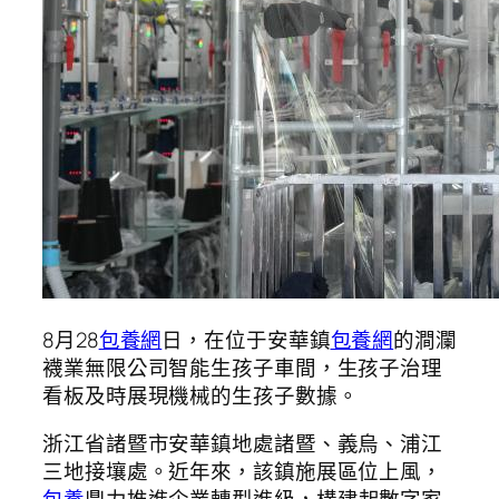
8月28
包養網
日，在位于安華鎮
包養網
的澗瀾
襪業無限公司智能生孩子車間，生孩子治理
看板及時展現機械的生孩子數據。
浙江省諸暨市安華鎮地處諸暨、義烏、浦江
三地接壤處。近年來，該鎮施展區位上風，