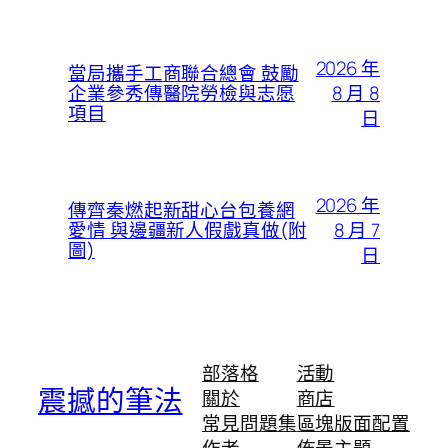
2026 年
當局攜手工商聯合總會 鼓勵
8 月 8
企業參秀傳醫院勞檢與志愿
項目
日
2026 年
傳齊秦燃起新甜心台包養網
8 月 7
愛情 與邊疆新人假戲真做(附
圖)
日
部落格
活動
震撼的筆法
關於
商店
常見問題集
區塊版面配置