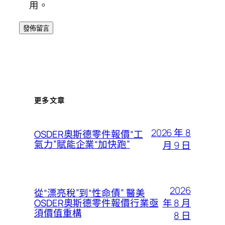
用。
更多文章
2026 年 8
OSDER奧斯德零件報價“工
氣力”賦能企業“加快跑”
月 9 日
2026
從“漂亮稅”到“性命債” 醫美
年 8 月
OSDER奧斯德零件報價行業亟
須價值重構
8 日