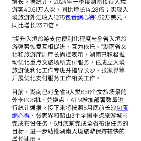
增长。据统计，2024年一季度湖南接待入境
游客40.61万人次，同比增长14.28倍；实现入
境旅游外汇收入1275
包養網心得
1.92万美元，
同比增长23.71倍。
“提升入境旅游支付便利化程度与全省入境旅
游强势恢复互相促进、互为依托。”湖南省文
化和旅游厅副厅长尚斌表示，湖南已积极推
动优化重点文旅场所支付服务，已成立入境
旅游便利化工作专班并指导长沙、张家界等
开展优化支付服务工作相关工作。
目前，湖南已对全省9大类656个文旅场景的
外卡POS机、兑换点、ATM增加部署数量进
行统计通报。接下来将按照5月底前长沙
包養
網心得
、张家界和韶山3个全国重点旅游城市
完成布设任务，6月底前完成全省布设任务的
目标，进一步助推湖南入境旅游保持较快的
增长速度。