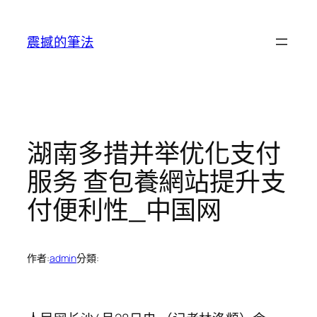
跳
至
震撼的筆法
主
要
內
容
湖南多措并举优化支付
服务 查包養網站提升支
付便利性_中国网
作者:
admin
分類: