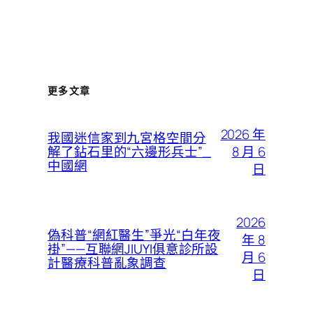
更多文章
2026 年
我國迷信家到九宮格空間分
8 月 6
解了鉆石里的“六邊形兵士”_
中國網
日
2026
偽科普“網紅醫生”爭光“白年夜
年 8
褂”——互聯網JIUYI俱意診所設
月 6
計醫療科普亂象調查
日