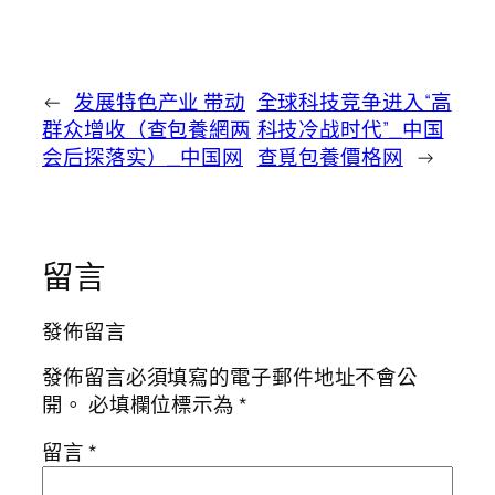
←
发展特色产业 带动
全球科技竞争进入“高
群众增收（查包養網两
科技冷战时代”_中国
会后探落实）_中国网
查覓包養價格网
→
留言
發佈留言
發佈留言必須填寫的電子郵件地址不會公
開。
必填欄位標示為
*
留言
*