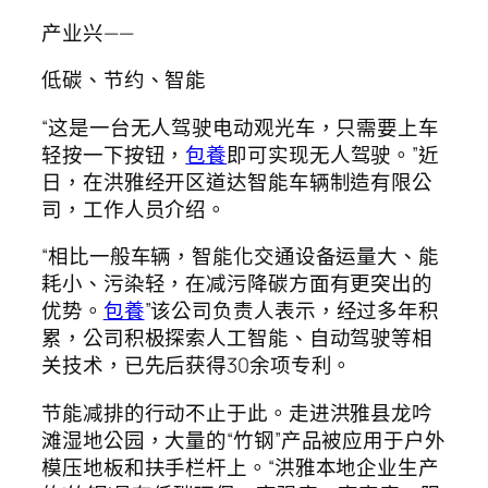
产业兴——
低碳、节约、智能
“这是一台无人驾驶电动观光车，只需要上车
轻按一下按钮，
包養
即可实现无人驾驶。”近
日，在洪雅经开区道达智能车辆制造有限公
司，工作人员介绍。
“相比一般车辆，智能化交通设备运量大、能
耗小、污染轻，在减污降碳方面有更突出的
优势。
包養
”该公司负责人表示，经过多年积
累，公司积极探索人工智能、自动驾驶等相
关技术，已先后获得30余项专利。
节能减排的行动不止于此。走进洪雅县龙吟
滩湿地公园，大量的“竹钢”产品被应用于户外
模压地板和扶手栏杆上。“洪雅本地企业生产