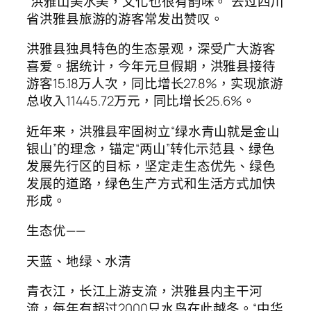
“洪雅山美水美，文化也很有韵味。”去过四川
省洪雅县旅游的游客常发出赞叹。
洪雅县独具特色的生态景观，深受广大游客
喜爱。据统计，今年元旦假期，洪雅县接待
游客15.18万人次，同比增长27.8%，实现旅游
总收入11445.72万元，同比增长25.6%。
近年来，洪雅县牢固树立“绿水青山就是金山
银山”的理念，锚定“两山”转化示范县、绿色
发展先行区的目标，坚定走生态优先、绿色
发展的道路，绿色生产方式和生活方式加快
形成。
生态优——
天蓝、地绿、水清
青衣江，长江上游支流，洪雅县内主干河
流，每年有超过2000只水鸟在此越冬。“中华