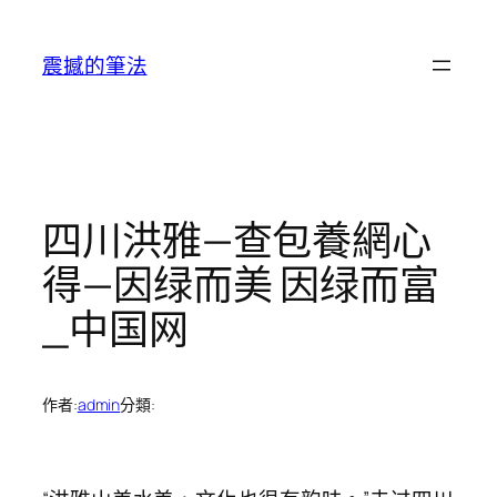
跳
至
震撼的筆法
主
要
內
容
四川洪雅—查包養網心
得—因绿而美 因绿而富
_中国网
作者:
admin
分類: