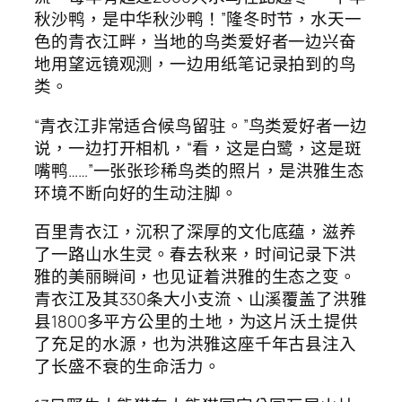
秋沙鸭，是中华秋沙鸭！”隆冬时节，水天一
色的青衣江畔，当地的鸟类爱好者一边兴奋
地用望远镜观测，一边用纸笔记录拍到的鸟
类。
“青衣江非常适合候鸟留驻。”鸟类爱好者一边
说，一边打开相机，“看，这是白鹭，这是斑
嘴鸭……”一张张珍稀鸟类的照片，是洪雅生态
环境不断向好的生动注脚。
百里青衣江，沉积了深厚的文化底蕴，滋养
了一路山水生灵。春去秋来，时间记录下洪
雅的美丽瞬间，也见证着洪雅的生态之变。
青衣江及其330条大小支流、山溪覆盖了洪雅
县1800多平方公里的土地，为这片沃土提供
了充足的水源，也为洪雅这座千年古县注入
了长盛不衰的生命活力。