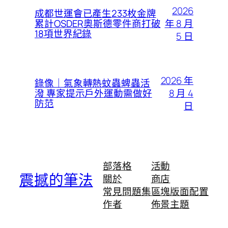
2026
成都世運會已產生233枚金牌
年 8 月
累計OSDER奧斯德零件商打破
18項世界紀錄
5 日
2026 年
錄像｜氣象轉熱蚊蟲蜱蟲活
8 月 4
潑 專家提示戶外運動需做好
防范
日
部落格
活動
震撼的筆法
關於
商店
常見問題集
區塊版面配置
作者
佈景主題