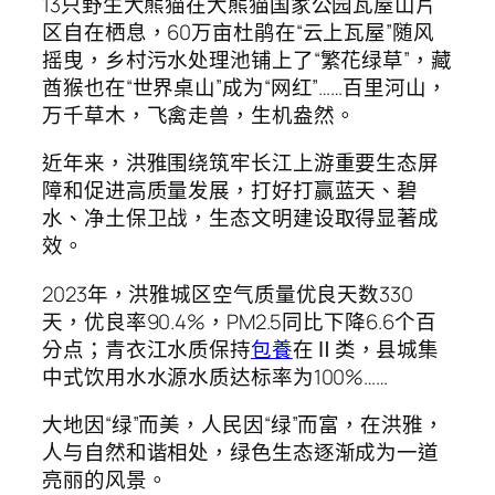
13只野生大熊猫在大熊猫国家公园瓦屋山片
区自在栖息，60万亩杜鹃在“云上瓦屋”随风
摇曳，乡村污水处理池铺上了“繁花绿草”，藏
酋猴也在“世界桌山”成为“网红”……百里河山，
万千草木，飞禽走兽，生机盎然。
近年来，洪雅围绕筑牢长江上游重要生态屏
障和促进高质量发展，打好打赢蓝天、碧
水、净土保卫战，生态文明建设取得显著成
效。
2023年，洪雅城区空气质量优良天数330
天，优良率90.4%，PM2.5同比下降6.6个百
分点；青衣江水质保持
包養
在Ⅱ类，县城集
中式饮用水水源水质达标率为100%……
大地因“绿”而美，人民因“绿”而富，在洪雅，
人与自然和谐相处，绿色生态逐渐成为一道
亮丽的风景。