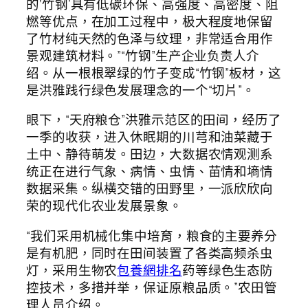
的‘竹钢’具有低碳环保、高强度、高密度、阻
燃等优点，在加工过程中，极大程度地保留
了竹材纯天然的色泽与纹理，非常适合用作
景观建筑材料。”“竹钢”生产企业负责人介
绍。从一根根翠绿的竹子变成“竹钢”板材，这
是洪雅践行绿色发展理念的一个“切片”。
眼下，“天府粮仓”洪雅示范区的田间，经历了
一季的收获，进入休眠期的川芎和油菜藏于
土中、静待萌发。田边，大数据农情观测系
统正在进行气象、病情、虫情、苗情和墒情
数据采集。纵横交错的田野里，一派欣欣向
荣的现代化农业发展景象。
“我们采用机械化集中培育，粮食的主要养分
是有机肥，同时在田间装置了各类高频杀虫
灯，采用生物农
包養網排名
药等绿色生态防
控技术，多措并举，保证原粮品质。”农田管
理人员介绍。