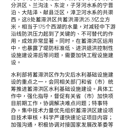
分洪区、兰沟洼、东淀，子牙河水系的宁晋
泊、大陆泽、献县泛区，漳卫河水系的共渠
西，这8处蓄滞洪区共蓄洪滞洪25.3亿立方
米，相当于175个西湖的水量，对减轻中下游
沿线防洪压力起到了关键的、不可替代的作
用，成效非常显著。同时，在蓄滞洪区运用
中，也暴露了堤防标准低、进洪退洪控制性
设施建设滞后等问题，需要加快工程设施建
设。
水利部将蓄滞洪区作为灾后水利基础设施建
设的重点之一，会同相关部门和省（市）统
筹推进蓄滞洪区水利基础设施建设。具体工
作中，强化指导，督促有关省（市）加快项
目前期工作，协调解决难点问题；特事特
办，集中技术力量优先组织蓄滞洪区建设项
目技术审核，科学严谨快速论证项目内容；
加强沟通，积极协调对接国家发展改革委等