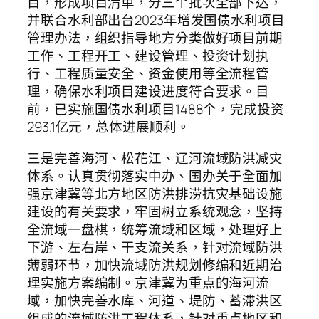
目，形成项目清单，分三个批次全部下达，
并联合水利部出台2023年增发国债水利项目
管理办法，组织指导地方分类做好项目前期
工作、工程开工、建设管理、投资计划执
行、工程质量安全、资金使用等全流程管
理，确保水利项目建设进度符合要求。目
前，已实施国债水利项目1488个，完成投资
293.1亿元，总体进展顺利。
三是完善海河、松花江、辽河流域防洪减灾
体系。认真贯彻落实中办、国办关于全面加
强京津冀等北方地区防洪排涝抗灾基础设施
建设的有关要求，牢固树立系统观念，坚持
全流域一盘棋，统筹流域和区域，处理好上
下游、左右岸、干支流关系，针对流域防洪
薄弱环节，加快流域防洪规划修编和近期治
理实施方案编制。京津冀为重点的海河流
域，加快完善水库、河道、堤防、蓄滞洪区
组成的流域防洪工程体系，针对重点地区和