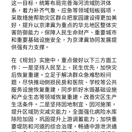
这一目标，统筹布局完善海河流域防洪体
系，着力补齐气象、应急等领域短板弱项，
采取措施帮助灾区群众把家园建设得更加美
好，提升以京津冀为重点的华北地区整体灾
害防御能力，保障人民生命财产、重要城市
和重要基础设施安全，为京津冀协同发展提
供强有力支撑。
在《规划》实施中，重点做好以下三方面工
作：一是坚持人民至上、民生优先，加快灾
后恢复重建。立足于解决群众急难愁盼问
题，尽快推动倒损民房和医院、学校等公共
服务设施恢复重建，同步抓好水毁基础设施
和产业生态等领域恢复重建，改善灾区生产
生活条件。二是坚持因地制宜、因河施策，
提升区域防灾减灾能力，全面强化病险水库
除险加固，巩固提升上游调蓄能力；加快重
要堤防和河道的综合治理，畅通中游泄洪通