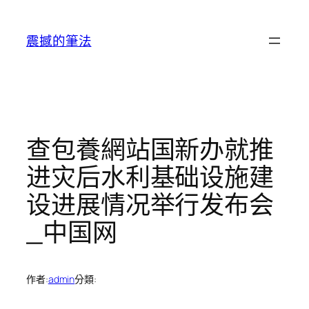
跳
至
震撼的筆法
主
要
內
容
查包養網站国新办就推
进灾后水利基础设施建
设进展情况举行发布会
_中国网
作者:
admin
分類: