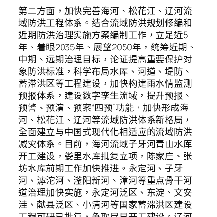
第二方面，加快完善海河、松花江、辽河流
域防洪工程体系。结合流域防洪规划修编和
近期防洪治理实施方案编制工作，立足近5
年、着眼2035年、展望2050年，统筹近期、
中期、远期治理目标，论证提高重要保护对
象防洪标准，科学布局水库、河道、堤防、
蓄滞洪区等工程建设，加快构建雨水情监测
预报体系，建设数字孪生流域，提升预报、
预警、预演、预案“四预”功能，加快形成海
河、松花江、辽河等流域防洪体系新格局，
全面建立与中国式现代化相适应的流域防洪
减灾体系。目前，海河流域子牙河青山水库
开工建设，娄里水库批复立项，陈家庄、张
坊水库前期工作加快推进。永定河、子牙
河、滹沱河、滏阳新河、漳河等重点骨干河
道治理加快实施，永定河泛区、东淀、文安
洼、献县泛区、小清河等国家蓄滞洪区建设
工程可研已批复，争取尽早开工建设。辽河