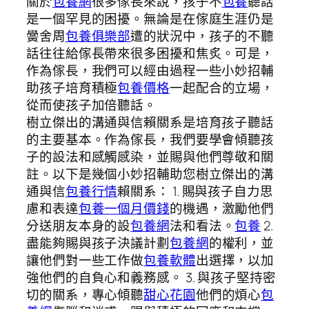
關於
包養網
很多傢長來說，孩子不
包養
聽話
是一個罕見的困擾。無論是在傢庭生涯仍是
黌舍周
包養俱樂部
遭的狀況中，孩子的不聽
話往往給傢長帶來很多困擾和焦炙。可是，
作為傢長，我們可以經由過程一些小妙招輔
助孩子培育積極
包養價格
一起配合的立場，
從而使孩子加倍聽話。
樹立傑出的溝通與信賴關系是培育孩子聽話
的主要基本。作為傢長，我們要學會傾聽孩
子的設法和感觸感染，並賜與他們尊敬和關
註。以下是幾個小妙招輔助您樹立傑出的溝
通與信
包養行情
賴關系： 1. 賜與孩子自力思
慮和表達
包養一個月價錢
的機遇，激勵他們
分送朋友本身的設
包養網
法和看法。
包養
2.
盡能夠賜與孩子決議計劃
包養網
的權利，並
讓他們對一些工作做
包養軟體
出選擇，以加
強他們的自負心和義務感。 3. 與孩子堅持密
切的關系，專心傾聽
甜心花園
他們的煩心
包