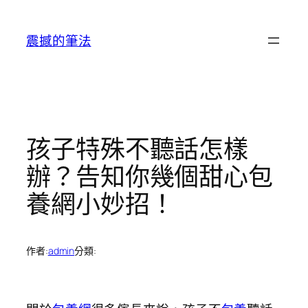
跳
至
震撼的筆法
主
要
內
容
孩子特殊不聽話怎樣
辦？告知你幾個甜心包
養網小妙招！
作者:
admin
分類: