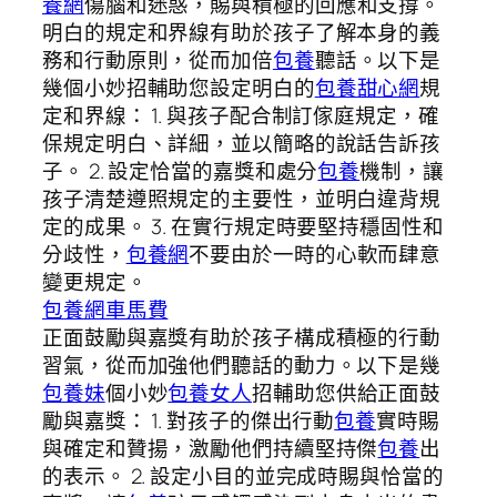
養網
傷腦和迷惑，賜與積極的回應和支撐。
明白的規定和界線有助於孩子了解本身的義
務和行動原則，從而加倍
包養
聽話。以下是
幾個小妙招輔助您設定明白的
包養甜心網
規
定和界線： 1. 與孩子配合制訂傢庭規定，確
保規定明白、詳細，並以簡略的說話告訴孩
子。 2. 設定恰當的嘉獎和處分
包養
機制，讓
孩子清楚遵照規定的主要性，並明白違背規
定的成果。 3. 在實行規定時要堅持穩固性和
分歧性，
包養網
不要由於一時的心軟而肆意
變更規定。
包養網車馬費
正面鼓勵與嘉獎有助於孩子構成積極的行動
習氣，從而加強他們聽話的動力。以下是幾
包養妹
個小妙
包養女人
招輔助您供給正面鼓
勵與嘉獎： 1. 對孩子的傑出行動
包養
實時賜
與確定和贊揚，激勵他們持續堅持傑
包養
出
的表示。 2. 設定小目的並完成時賜與恰當的