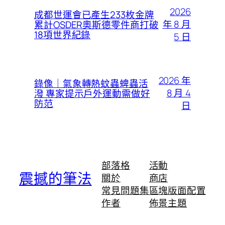
2026
成都世運會已產生233枚金牌
年 8 月
累計OSDER奧斯德零件商打破
18項世界紀錄
5 日
2026 年
錄像｜氣象轉熱蚊蟲蜱蟲活
8 月 4
潑 專家提示戶外運動需做好
防范
日
部落格
活動
震撼的筆法
關於
商店
常見問題集
區塊版面配置
作者
佈景主題