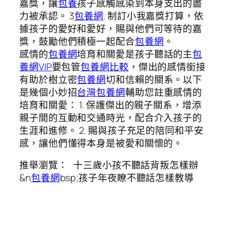
嘉獎，讓
包養
孩子感觸感染到本身支出的盡
力被承認。 3
包養網
. 制訂小我嘉獎打算，依
據孩子的愛好和愛好，賜與他們可等待的嘉
獎，鼓勵他們積極一起配合
包養網
。
感情的
包養網
培育和關愛是孩子聽話的主
包
養網VIP
要包管
包養網比較
，傑出的感情銜接
有助於樹立密
包養網
切和信賴的關系。以下
是幾個小妙招
台灣包養網
輔助您註重感情的
培育和關愛： 1. 保護傑出的親子關系，增添
親子間的互動和交通時光，配合介入孩子的
生涯和進修。 2. 賜與孩子充足的陪同和平安
感，讓他們懂得本身是被愛和關懷的。
推舉瀏覽： 十三歲小孩不聽話背叛怎樣辦
&n
包養網
bsp;孩子年夜瞭不聽話怎樣教導