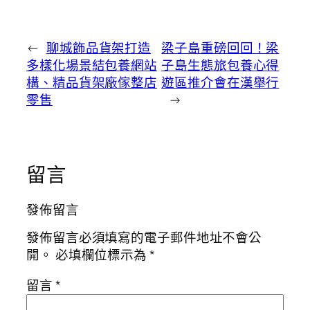
←
聊城飾品貨架打造
梁子島重磅回回！梁
多樣化場景結包養網站
子島生態旅包養心得
構、精品貨架廠傢整店
遊區推介會在漢舉行
零售
→
留言
發佈留言
發佈留言必須填寫的電子郵件地址不會公
開。
必填欄位標示為
*
留言
*