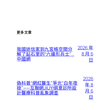
更多文章
2026 年
我國迷信家到九宮格空間分
8 月 6
解了鉆石里的“六邊形兵士”_
中國網
日
2026
偽科普“網紅醫生”爭光“白年夜
年 8
褂”——互聯網JIUYI俱意診所設
月 6
計醫療科普亂象調查
日