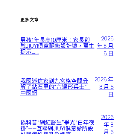
更多文章
2026
男孩1年長高10厘米！家長卻
年 8 月
愁JIUYI俱意翻修設計壞，醫生
提示……
6 日
2026 年
我國迷信家到九宮格空間分
8 月 6
解了鉆石里的“六邊形兵士”_
中國網
日
2026
偽科普“網紅醫生”爭光“白年夜
年 8
褂”——互聯網JIUYI俱意診所設
月 6