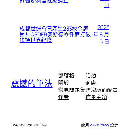
計醫療科普亂象調查
日
2026
成都世運會已產生233枚金牌
年 8 月
累計OSDER奧斯德零件商打破
18項世界紀錄
5 日
部落格
活動
震撼的筆法
關於
商店
常見問題集
區塊版面配置
作者
佈景主題
Twenty Twenty-Five
使用
WordPress
設計