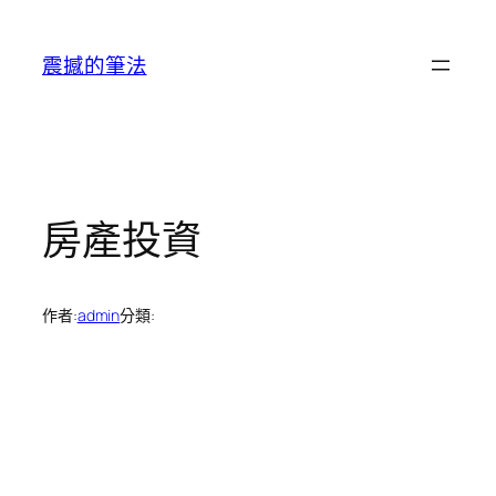
跳
至
震撼的筆法
主
要
內
容
房產投資
作者:
admin
分類: