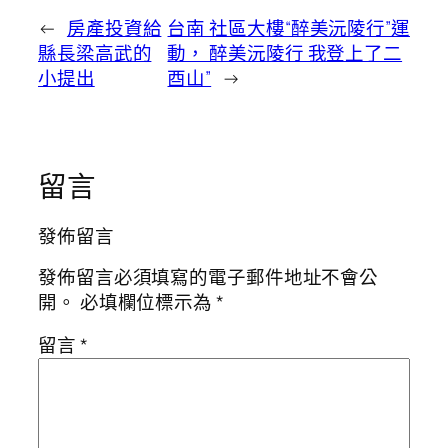
←
房產投資給
台南 社區大樓“醉美沅陵行”運
縣長梁高武的
動， 醉美沅陵行 我登上了二
小提出
酉山”
→
留言
發佈留言
發佈留言必須填寫的電子郵件地址不會公
開。
必填欄位標示為
*
留言
*