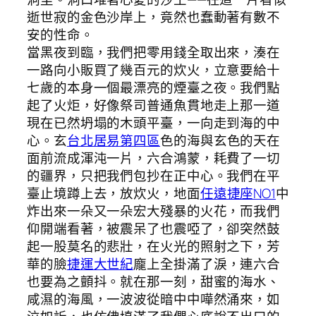
逝世寂的金色沙岸上，竟然也蠢動著有數不
安的性命。
當黑夜到臨，我們把零用錢全取出來，湊在
一路向小販買了幾百元的炊火，立意要給十
七歲的本身一個最漂亮的煙臺之夜。我們點
起了火炬，好像祭司普通魚貫地走上那一道
現在已然坍塌的木頭平臺，一向走到海的中
心。玄
台北居易第四區
色的海與玄色的天在
面前流成渾沌一片，六合鴻蒙，耗費了一切
的疆界，只把我們包抄在正中心。我們在平
臺止境蹲上去，放炊火，地面
任遠捷座NO1
中
炸出來一朵又一朵宏大殘暴的火花，而我們
仰開端看著，被震呆了也震啞了，卻突然鼓
起一股莫名的悲壯，在火光的照射之下，芳
華的臉
捷運大世紀
龐上全掛滿了淚，連六合
也要為之顫抖。就在那一刻，甜蜜的海水、
咸濕的海風，一波波從暗中中嘩然涌來，如