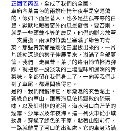
正國宅丙區
，全成了我們的全國。
車廂內茶青色的兩排座椅年夜半是空蕩蕩
的，假如下面坐著人，也多是些孤零零的白
叟，默默地瞪著窗外的風景發愣，要否則，
就是一些頭戴斗笠的農民，他們的腳旁放著
一支扁擔，兩頭的竹簍里塞滿了綠色的青
菜。那些青菜都是剛從田里拔出來的，一片
片蓬勃深綠的葉子伸展開來，溢滿了全部簍
筐。我們一走曩昔，葉子的邊沿悄悄擦過腳
踝，就把那一股淡淡的土壤腥味和濕潤的青
菜味，全都留在我們身上了，一向等我們走
到了車尾，都還聞獲得它。
是的，我們聞獲得它。那潮濕的玄色泥土，
蒼綠色的草山，跟著海風依稀飄散的硫磺
味，以及紅樹林的池沼，海水河口白茫茫的
煙霧、沙岸以及年夜海。這一列火車從小城
動身，穿過了綠色的平原，貼著山巒前行，
一路就離開了河口的出海處。它的車身沾滿