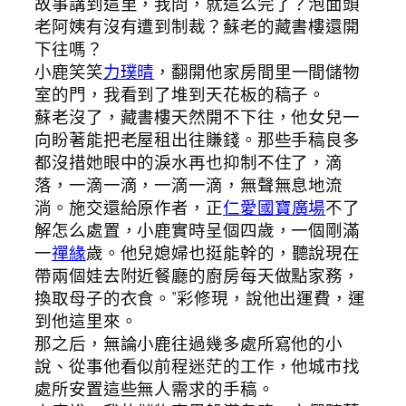
故事講到這里，我問，就這么完了？泡面頭
老阿姨有沒有遭到制裁？蘇老的藏書樓還開
下往嗎？
小鹿笑笑
力璞晴
，翻開他家房間里一間儲物
室的門，我看到了堆到天花板的稿子。
蘇老沒了，藏書樓天然開不下往，他女兒一
向盼著能把老屋租出往賺錢。那些手稿良多
都沒措她眼中的淚水再也抑制不住了，滴
落，一滴一滴，一滴一滴，無聲無息地流
淌。施交還給原作者，正
仁愛國寶廣場
不了
解怎么處置，小鹿實時呈個四歲，一個剛滿
一
禪緣
歲。他兒媳婦也挺能幹的，聽說現在
帶兩個娃去附近餐廳的廚房每天做點家務，
換取母子的衣食。”彩修現，說他出運費，運
到他這里來。
那之后，無論小鹿往過幾多處所寫他的小
說、從事他看似前程迷茫的工作，他城市找
處所安置這些無人需求的手稿。