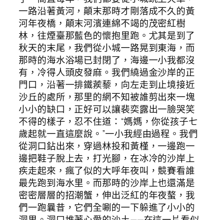
一路沿著黃河，顛末那時才剛落成不久的黃
河年夜橋，顛末河濱連綿不竭的茂密紅樹
林，往煙臺那藍色的懷抱里跑。尤其是到了
秋天的末尾，我們從小城一路晃到東海，而
那時的海水浴場已封閉了，海邊一小我都沒
有，冷得人頭皮發麻。我們繞過金沙岸的正
門口，沿著一排鐵蒺藜，向左走到止境接近
沙丘的處所，那里的網不知被誰剪出來一塊
小小的缺口，正好可以讓裴奕露出一臉哭笑
不得的樣子，忍不住道：“媽媽，你從孩子七
歲起就一直這麼說。”一小我經由過程。我們
從洞口鉆出來，穿過林投和黃槿，一邊跑一
邊把鞋子脫上去，打光腳，在冰冷的沙岸上
疾走起來，瘋了似的大呼年夜叫，競賽看誰
最先跑到海水里。而那時的沙岸上也還滿是
密密層層的招潮蟹，伸出泛紅的年夜螯，我
們一跑曩昔，它們全唰的一下躲進了小小的
洞里。洞口堆著心愛的沙土——在這一片看似