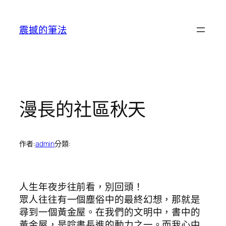
跳
至
震撼的筆法
主
要
內
容
漫長的社區秋天
作者:
admin
分類:
人生年夜步往前看，別回頭！
眾人往往有一個塵俗中的最終幻想，那就是
尋到一個黃金屋。在我們的文明中，書中的
黃金屋，是唸書長進的動力之一。而我心中