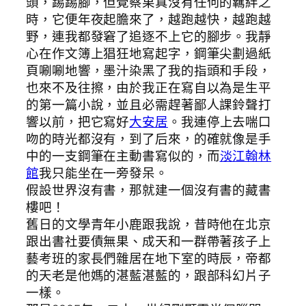
頭，踢踢腳，但覺察果真沒有任何的羈絆之
時，它便年夜起膽來了，越跑越快，越跑越
野，連我都發窘了追逐不上它的腳步。我靜
心在作文簿上猖狂地寫起字，鋼筆尖劃過紙
頁唰唰地響，墨汁染黑了我的指頭和手段，
也來不及往擦，由於我正在寫自以為是生平
的第一篇小說，並且必需趕著鄙人課鈴聲打
響以前，把它寫好
大安居
。我連停上去喘口
吻的時光都沒有，到了后來，的確就像是手
中的一支鋼筆在主動書寫似的，而
淡江翰林
館
我只能坐在一旁發呆。
假設世界沒有書，那就建一個沒有書的藏書
樓吧！
舊日的文學青年小鹿跟我說，昔時他在北京
跟出書社要債無果、成天和一群帶著孩子上
藝考班的家長們雜居在地下室的時辰，帝都
的天老是他媽的湛藍湛藍的，跟部科幻片子
一樣。