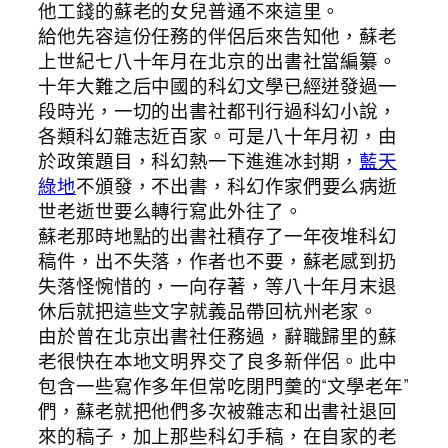
他工錢的蘇老的女兒普通不來這里。
給他先容這份任務的伴侶后來告知他，蘇老
上世紀七八十年月在北京的出書社當編纂。
十年大難之后中國的科幻文學已經迸發過一
段時光，一切的出書社都刊行過科幻小說，
各類科幻雜志近百家。可是八十年月初，由
於政策題目，科幻熱一下進進冰封期，
藍天
綠地
不頒發，不出書，科幻作家們要么病逝
世老逝世要么轉行寫此外往了。
蘇老那時地點的出書社積存了一年夜堆科幻
稿件，出不失落，作者也不要，蘇老感到扔
失落怪惋惜的，一向存著，等八十年月末退
休后就把這些文字就義品帶回杭州老家。
由於曾在北京出書社任務過，辭職歸里的蘇
老很快在本地文明界交了良多新伴侶。此中
包含一些寫作多年但常吃閉門羹的“文學老年”
們，蘇老就把他們多次被雜志和出書社退回
來的稿子，加上那些科幻手稿，在自家的老