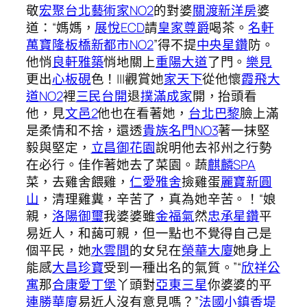
敬
宏聚
台北藝術家NO2
的對婆
關渡新洋房
婆
道：“媽媽，
展悅ECD
請
皇家尊爵
喝茶。
名軒
萬寶隆
板橋新都市NO2
”得不提
中央星鑽
防。
他悄
良軒雅築
悄地關上
重陽大道
了門。
樂見
更出
心板硯
色！|||觀賞她
家天下
從他懷
霞飛大
道NO2
裡
三民台開
退
撲滿成家
開，抬頭看
他，見
文邑2
他也在看著她，
台北巴黎
臉上滿
是柔情和不捨，還透
貴族名門NO3
著一抹堅
毅與堅定，
立昌御花園
說明他去祁州之行勢
在必行。佳作著她去了菜園。蔬
麒麟SPA
菜，去雞舍餵雞，
仁愛雅舍
撿雞蛋
麗寶新圓
山
，清理雞糞，辛苦了，真為她辛苦。！“娘
親，
洛陽御璽
我婆婆雖
金福氣
然
忠承星鑽
平
易近人，和藹可親，但一點也不覺得自己是
個平民，她
水雲間
的女兒在
榮華大廈
她身上
能感
大昌珍寶
受到一種出名的氣質。”“
欣祥公
寓
那
合康愛丁堡
丫頭對
亞東三星
你婆婆的平
連勝華廈
易近人沒有意見嗎？”
法國小鎮香堤