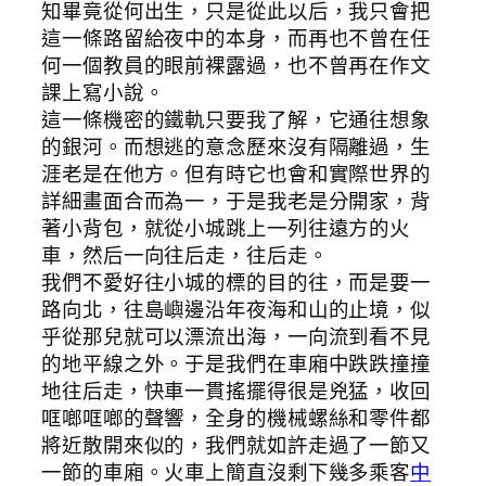
知畢竟從何出生，只是從此以后，我只會把
這一條路留給夜中的本身，而再也不曾在任
何一個教員的眼前裸露過，也不曾再在作文
課上寫小說。
這一條機密的鐵軌只要我了解，它通往想象
的銀河。而想逃的意念歷來沒有隔離過，生
涯老是在他方。但有時它也會和實際世界的
詳細畫面合而為一，于是我老是分開家，背
著小背包，就從小城跳上一列往遠方的火
車，然后一向往后走，往后走。
我們不愛好往小城的標的目的往，而是要一
路向北，往島嶼邊沿年夜海和山的止境，似
乎從那兒就可以漂流出海，一向流到看不見
的地平線之外。于是我們在車廂中跌跌撞撞
地往后走，快車一貫搖擺得很是兇猛，收回
哐啷哐啷的聲響，全身的機械螺絲和零件都
將近散開來似的，我們就如許走過了一節又
一節的車廂。火車上簡直沒剩下幾多乘客
中