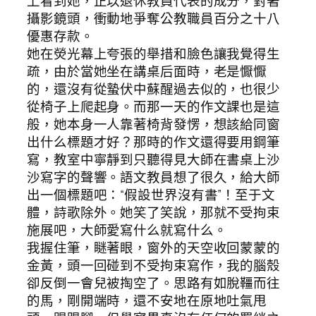
上看到她，正以退休教員代表的成分，對著
攝影鏡頭，衝動地爭奪公教職員百分之十八
優惠存款。
她在熒光幕上夸張的舉措和臉色讓我覺得生
疏，由於當她坐在講桌后面時，老是懨懨
的，還沒有從蟄伏中蘇醒過去似的，也很少
從椅子上爬起身。而那一天的作文課也是這
般，她本身一人靠著椅背發愣，想該給同窗
出什么標題才好？那時的作文還得要用鋼筆
寫，教室中寧靜到只聽得見大師在書桌上沙
沙寫字的聲響。語文教員想了很久，給大師
出一個標題吧：“假設世界沒有書”！至于文
體，詩歌除外。她笑了笑說，那就不受拘束
施展吧，大師愛寫什么就寫什么。
我握住筆，瞇著眼，窗外的天空收回蒙蒙的
金黃，頭一回碰到不受拘束寫作，我的腦殼
卻反倒一會兒被掏空了。思路有如脫韁而往
的馬，剛開端時，還不安地在原地吐氣甩