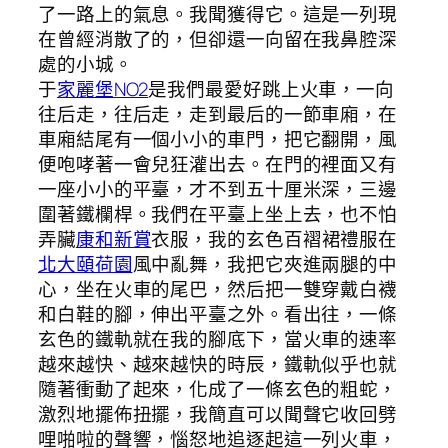
了一路上的氣息。我聞獲得它。這是一列現
在曾經消散了的，但卻還一向留在我鼻腔深
處的小城。
于
家麗堡NO2
是我們最愛好跳上火車，一向
往后走，往后走，走到最后的一節車廂，在
車廂結尾有一個小小的車門，把它翻開，風
便咆哮著一會兒狂灌出去。在門的裡面又有
一座小小的平臺，才不到五十厘米深，三邊
圍著鐵欄桿。我們在平臺上坐上去，也不怕
弄臟
康和新賞
衣服，我的玄色百褶裙禮服在
北大頤荷園
風中亂舞，我把它夾進兩腿的中
心，坐在火車的尾巴，然后把一雙穿戴白襪
和白鞋的腳，伸出平臺之外。看出往，一條
玄色的鐵軌就在我的腳底下，當火車的速率
越來越快、越來越快的時辰，鐵軌似乎也就
隨著衝動了起來，化成了一條玄色的粗蛇，
激烈地擺佈扭擺，我簡直可以聞聲它收回劈
哩啪啦的聲響，惱怒地追逐起這一列火車，