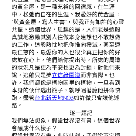
的黃金屋，是一種充裕的回宿感，在生涯
中，松弛而自在的生涯。我愛好的黃金屋 ，
“與黃金屋，寫人生書”，與我正有如許的心靈
共振。這個世界，風趣的是，人們老是這般
真誠地激勵其別人往做本身連想也不敢想做
的工作，這般熱忱地把你推向撲滅，甚至連
最仁慈的、最愛你的人也很少真正把你的好
處放在心上，他們給你提出時，所處的周遭
的狀況凡是更為平安也更為封鎖，對他們來
說，逃離只是夢
立信綠園道
而非實際。也
許，我們都像是植物園里的植物，一旦看到
本身的伙伴逃出籠子，就呼嘯著讓他拼命快
跑，盡管
台北新天地NO3
如許做只會讓他迷
路。
逐一題記
我們無法想象，假設世界沒有書，這個世界
會釀成什么樣子？
假設世界沒有書，此時此刻，我們說不定還