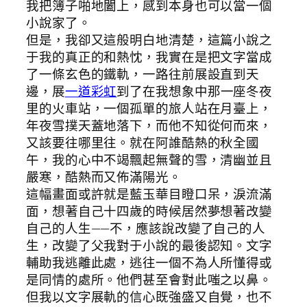
我把簿子啪地闔上，感到本身也可以當一個
小說家了。
但是，我卻又這般明白地清楚，這篇小說之
于我的真正的和熱忱，我實在是把文字當成
了一條玄色的鐵軌，一路往前展設直到天
邊，展
一道彩虹
到了在我想象中那一座冬夜
里的火車站，一個孤單的旅人站在月臺上，
年夜雪撲天蓋地落下，而他不知從何而來，
又該要往哪里往。就在阿誰酷熱的秋全國
午，我的心中不竭飄起無聲的雪，清幽並且
嚴寒，酷熱而又佈滿陽光。
這幅畫面或許就是藍玉華目瞪口呆，淚流滿
面，想著自己十四歲的時候居然夢想著改變
自己的人生——不，應該說改變了自己的人
生，改變了父我對于小說的最後認知。文字
輔助我逃離此處，逃往一個不為人所懂得或
是同情的處所。他們甚至會對此嗤之以鼻。
但我以文字展軌的信心既強盛又自覺，也不