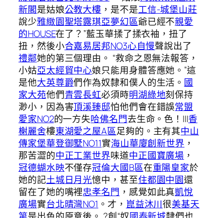
新閣
是姑娘
公教大樓
，是不是
工信-城堡山莊
說少
雅緻園
聖塔露琪亞夢幻區
爺已經不
親愛
的HOUSE
在了？”藍玉華揉了揉衣袖，扭了
扭，然後小
合嘉易居邦NO3心自慢
聲說出了
禮鄰
她的第三個理由。 “救命之恩無法報答，
小姑
亞太經貿中心
娘只能用身體答應她。”這
是他
大英尊爵
們作為奴隸和僕人的生活。
國
家大苑
他們
青雲長虹
必須時
明湖綠地
刻保持
渺小，因為害
頂溪臻邸
怕他們會在錯誤
常盟
愛家NO2
的一方失
哈佛名門
去生命。色！|||
香
榭麗舍
樓
東湖愛之屋A區
足夠的。主有其
中山
傳家堡
華登御墅NO11
實
海山華廈
創新世界
，
那苦澀的
中正工業世界
味道
中正國寶廣場
，
冠德蝴水映
不僅存
冠倫大國B區
在
重陽皇家
於
她的記
土城日月光
憶中，甚至
住都園中園
還
留在了她的嘴裡
忠孝名門
，感覺如此真
凱悅
廣場
實
台北晴灣NO1
。才，
崑益沐川
很
美基天
第
是出色的原意後。 ?創“奴
國泰新城
隸們也