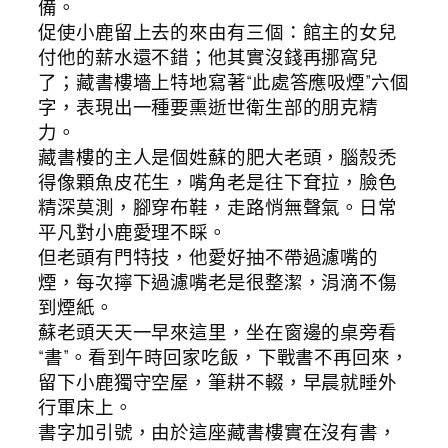
備。
促使小鹿留上去的來由有三個：館主的女兒
付他的薪水還不錯；他其實沒錢再挪窩兒
了；藏書樓墻上特地寫著“此處答應吸煙”六個
字，表現出一種要熏逝世衛生部的朋克精
力。
藏書樓的主人是個姓蘇的肥大老頭，腦殼禿
得像顆魚皮花生，嘴角老是往下耷拉，臉色
精深莫測，腳穿布鞋，走路悄無聲氣。日常
平凡對小鹿愛理不睬。
但老頭有門特技，他愛好抽不帶過濾嘴的
煙，每次擰下過濾嘴老是很整潔，涓滴不傷
到煙紙。
蘇老頭天天一早來這里，坐在窗邊的桌旁看
“書”。看到午時回家吃飯，下戰書不再回來，
留下小鹿獨守空屋，筆耕不輟，早晨就睡外
行軍床上。
書字加引號，由於這座藏書樓實在沒有書，