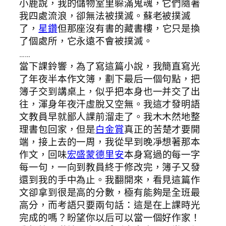
小鹿說，我的儲物室里躲滿鬼魂，它們隨著
我四處流浪，卻無法被撲滅。蘇老被撲滅
了，
星鑽
但那座沒有書的藏書樓，它只是換
了個處所，它永遠不會被撲滅。
……
當下課鈴響，為了寫這篇小說，我簡直寫光
了年夜半本作文簿，劃下最后一個句點，把
簿子交到講桌上，似乎把本身也一并交了出
往，渾身年夜汗虛脫又空無。我這才發明語
文教員早就鄙人課前溜走了。我木木然地整
理書包回家，但是
白金賞
真正的苦楚才要開
端，接上去的一周，我從早到晚凈想著那本
作文，回味
宏盛蒙德里安
本身寫過的每一字
每一句，一向到教員終于修改完，簿子又發
還到我的手中為止。我翻開來，看見這篇作
文卻拿到很是高的分數，極有能夠是全班最
高分，而考語只要兩句話：這是在上課時光
完成的嗎？盼望你以后可以當一個好作家！