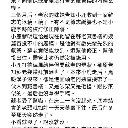
來，向他探聽那座沒有書的藏書樓的內裡玄
機。
三個月后，老家的妹妹告知小鹿收到一家雜
志的退稿，稿子上有不是雜志編纂也不是小
鹿字跡的校訂修正陳跡。
小鹿發明這恰是現在他留在蘇老藏書樓的幾
篇百投不中的廢稿，是他對有數先輩先烈的
獻祭，蘇老竟然能找到，還幫他修正、幫他
投出往，盡管此次仍然沒被錄用。
小鹿打德律風給伴侶問蘇老的現狀，卻原告
知蘇老幾禮拜前過世了。本來小鹿走后，馬
臉漢子沒來，卻是泡面頭老阿姨直接帶了一
伙人到藏書樓，又是吵架又是砸搶，跟抄家
似的。最后也沒拿得手稿。
蘇老受了驚嚇，在床上一向沒起來，底本結
實的老頭就如許一天天萎靡下往，最后在冬
至那天突然走了。
不看就沒了，說沒就沒。