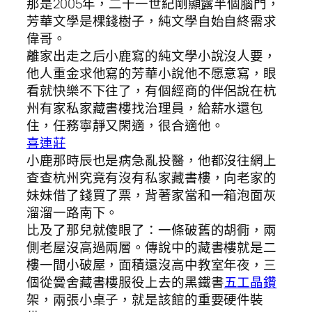
那是2005年，二十一世紀剛顯露半個腦門，
芳華文學是棵錢樹子，純文學自始自終需求
偉哥。
離家出走之后小鹿寫的純文學小說沒人要，
他人重金求他寫的芳華小說他不愿意寫，眼
看就快樂不下往了，有個經商的伴侶說在杭
州有家私家藏書樓找治理員，給薪水還包
住，任務寧靜又閑適，很合適他。
喜連莊
小鹿那時辰也是病急亂投醫，他都沒往網上
查查杭州究竟有沒有私家藏書樓，向老家的
妹妹借了錢買了票，背著家當和一箱泡面灰
溜溜一路南下。
比及了那兒就傻眼了：一條破舊的胡衕，兩
側老屋沒高過兩層。傳說中的藏書樓就是二
樓一間小破屋，面積還沒高中教室年夜，三
個從黌舍藏書樓服役上去的黑鐵書
五工晶鑽
架，兩張小桌子，就是該館的重要硬件裝