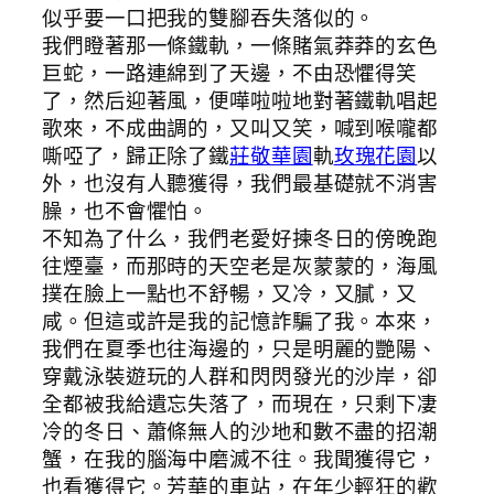
似乎要一口把我的雙腳吞失落似的。
我們瞪著那一條鐵軌，一條賭氣莽莽的玄色
巨蛇，一路連綿到了天邊，不由恐懼得笑
了，然后迎著風，便嘩啦啦地對著鐵軌唱起
歌來，不成曲調的，又叫又笑，喊到喉嚨都
嘶啞了，歸正除了鐵
莊敬華園
軌
玫瑰花園
以
外，也沒有人聽獲得，我們最基礎就不消害
臊，也不會懼怕。
不知為了什么，我們老愛好揀冬日的傍晚跑
往煙臺，而那時的天空老是灰蒙蒙的，海風
撲在臉上一點也不舒暢，又冷，又膩，又
咸。但這或許是我的記憶詐騙了我。本來，
我們在夏季也往海邊的，只是明麗的艷陽、
穿戴泳裝遊玩的人群和閃閃發光的沙岸，卻
全都被我給遺忘失落了，而現在，只剩下凄
冷的冬日、蕭條無人的沙地和數不盡的招潮
蟹，在我的腦海中磨滅不往。我聞獲得它，
也看獲得它。芳華的車站，在年少輕狂的歡