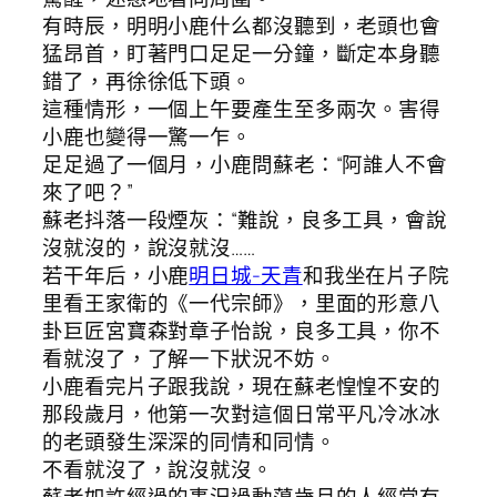
有時辰，明明小鹿什么都沒聽到，老頭也會
猛昂首，盯著門口足足一分鐘，斷定本身聽
錯了，再徐徐低下頭。
這種情形，一個上午要產生至多兩次。害得
小鹿也變得一驚一乍。
足足過了一個月，小鹿問蘇老：“阿誰人不會
來了吧？”
蘇老抖落一段煙灰：“難說，良多工具，會說
沒就沒的，說沒就沒……
若干年后，小鹿
明日城-天青
和我坐在片子院
里看王家衛的《一代宗師》，里面的形意八
卦巨匠宮寶森對章子怡說，良多工具，你不
看就沒了，了解一下狀況不妨。
小鹿看完片子跟我說，現在蘇老惶惶不安的
那段歲月，他第一次對這個日常平凡冷冰冰
的老頭發生深深的同情和同情。
不看就沒了，說沒就沒。
蘇老如許經過的事況過動蕩歲月的人經常有