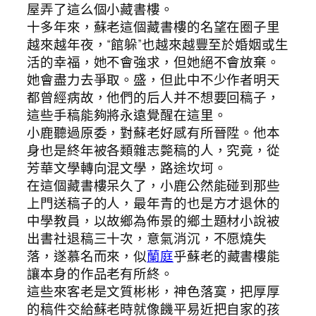
屋弄了這么個小藏書樓。
十多年來，蘇老這個藏書樓的名望在圈子里
越來越年夜，“館躲”也越來越豐至於婚姻或生
活的幸福，她不會強求，但她絕不會放棄。
她會盡力去爭取。盛，但此中不少作者明天
都曾經病故，他們的后人并不想要回稿子，
這些手稿能夠將永遠覺醒在這里。
小鹿聽過原委，對蘇老好感有所晉陞。他本
身也是終年被各類雜志斃稿的人，究竟，從
芳華文學轉向混文學，路途坎坷。
在這個藏書樓呆久了，小鹿公然能碰到那些
上門送稿子的人，最年青的也是方才退休的
中學教員，以故鄉為佈景的鄉土題材小說被
出書社退稿三十次，意氣消沉，不愿燒失
落，遂慕名而來，似
蘭庭
乎蘇老的藏書樓能
讓本身的作品老有所終。
這些來客老是文質彬彬，神色落寞，把厚厚
的稿件交給蘇老時就像饑平易近把自家的孩