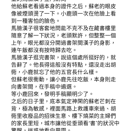
他給蘇老看過本身的證件之后，蘇老的眼皮
像被煙頭燙了一下。小鹿頭一次在他臉上看
到一種害怕的臉色。
馬臉漢子很客套地問能不克不及在藏書樓里
隨意了解一下狀況，老頭默許，但整整一個
上午，眼光都沒分開過書架間漢子的身影，
連午飯都沒有按時歸去吃。
馬臉漢子逛完書架，說這個處所挺好的，就
告辭了。他長得這般沒有特點，還沒走出胡
衕，小鹿就忘了他的五官長什么樣。
但蘇老很衝動，讓小鹿先往吃飯，本身則走
向書架間，在手稿中遴選。
等小鹿回來，發明手稿顯明少了。
之后的日子里，底本氣定神閑的蘇老芒刺在
背，極為敏感，裡面馬路上救護車來過、胡
衕里收廢品的招徠生意、樓下燒菜的主婦們
的家長里短，城市讓他從垂頭看“書”的狀況中
驚醒，迷惑地看向周圍。