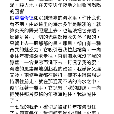
渦，駭人地，在天空與年夜地之間收回嗡嗡
的回響。
假
重陽修德
如沉到煙臺的海水里，你什么也
看不到，由於這里的海水多半是暗淡的，就
算炎天的陽光照耀上去，也無法把它穿透，
反卻是會把一切的光線都接收失落了似的，
只留上去一股郁郁的黑。那黑，卻自有一種
奇異的魅惑力，它吸引著我拉起裙角，一向
要往年夜海深處走往，直到海水沉沒了我的
膝蓋，一會兒忽而涌下去，打濕了我的腰。
海邊的風凄厲地刮起我的頭發。我滿身又濕
又冷，兩條手臂都在顫抖，卻不由得還想要
持續往前走。就在那混濁不清的海水之中，
似乎躲著一雙手，它抓緊了我的腳踝，一向
把我往那片奧秘的年夜海拖往。我被魘住
了。
十七歲的我們，確切是被那片年夜海魘住
了。簡直每年，我們都要從小城跳上火車，