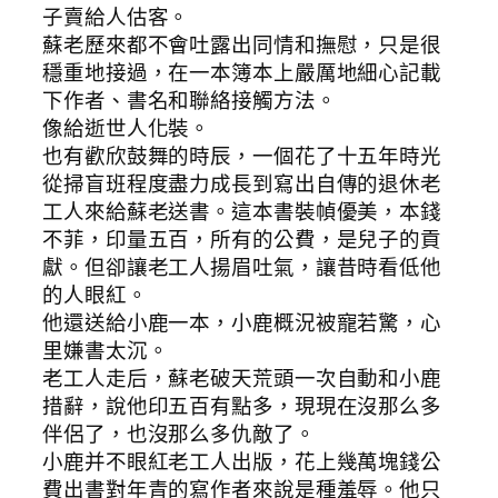
子賣給人估客。
蘇老歷來都不會吐露出同情和撫慰，只是很
穩重地接過，在一本簿本上嚴厲地細心記載
下作者、書名和聯絡接觸方法。
像給逝世人化裝。
也有歡欣鼓舞的時辰，一個花了十五年時光
從掃盲班程度盡力成長到寫出自傳的退休老
工人來給蘇老送書。這本書裝幀優美，本錢
不菲，印量五百，所有的公費，是兒子的貢
獻。但卻讓老工人揚眉吐氣，讓昔時看低他
的人眼紅。
他還送給小鹿一本，小鹿概況被寵若驚，心
里嫌書太沉。
老工人走后，蘇老破天荒頭一次自動和小鹿
措辭，說他印五百有點多，現現在沒那么多
伴侶了，也沒那么多仇敵了。
小鹿并不眼紅老工人出版，花上幾萬塊錢公
費出書對年青的寫作者來說是種羞辱。他只