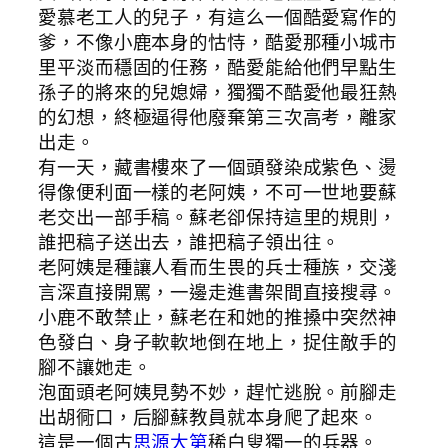
愛慕老工人的兒子，有這么一個酷愛寫作的
爹，不像小鹿本身的怙恃，酷愛那種小城市
里平淡而穩固的任務，酷愛能給他們早點生
孫子的將來的兒媳婦，獨獨不酷愛他最狂熱
的幻想，終極逼得他廢棄第三次高考，離家
出走。
有一天，藏書樓來了一個頭發染成紫色、燙
得像便利面一樣的老阿姨，不可一世地要蘇
老交出一部手稿。蘇老卻保持這里的規則，
誰把稿子送出去，誰把稿子領出往。
老阿姨是種讓人看而生畏的兵士種族，交淺
言深直接開罵，一邊走進書架間直接搜尋。
小鹿不敢禁止，蘇老在和她的推搡中突然神
色發白、身子軟軟地倒在地上，捉住敵手的
腳不讓她走。
泡面頭老阿姨見勢不妙，趕忙逃脫。前腳走
出胡衕口，后腳蘇教員就本身爬了起來。
這是一個古
思源大第
稀白叟獨一的兵器。