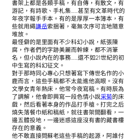
書架上都是各類手稿，有自傳，有散文，有
游記，有詩歌、手札集……甚至有文革時代的
年夜字報手手本。有的是厚厚一本簿本，有
些就用繩
謙岳
索捆著，毫無次序可言地隨意
堆放。
最怪僻的是里面有不少科幻小說，紙張陳
腐，作者們的字跡美麗而幹練，都不消筆
名，但小說內在的事務……還不如21世紀的初
中生寫的科幻征文。
對于那時同心專心只想著寫下傳世名作的小
鹿而言，這些手稿都不太能進他高眼。沒有
文學女青年熱床，他常今夜寫稿。有時辰為
了調解，他會即興寫一段色情小說
采菊
的床
戲，然后看著本身的作品打手槍。打完之后
燒失落餐巾紙和稿紙，就往書架間翻看，一
邊五體投地，一邊迷惑這座沒有書的藏書樓
存在的意義。
他不敢直接問蘇老這些手稿的起源，阿誰付