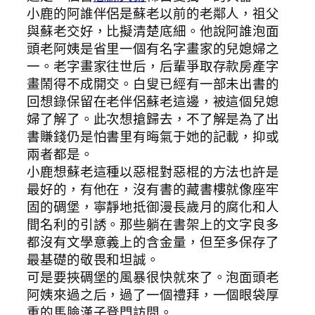
小鹿的阿誰伴侶是蘇老以前的老鄰人，祖父
與蘇老交好，比擬清楚底細。他說阿誰泡面
頭老阿姨是省里一個有名字畫家的兒媳婦之
一。老字畫家往世后，后輩爭取存款房產字
畫鬧得不成開交。白叟已經有一部未出書的
回想錄保留在老伴侶蘇老這邊，被這個兒媳
婦了解了。此次想搶歸去，不了解是為了出
書賺錢仍是怕書里有晦氣于她的記載，抑或
兩者都是。
小鹿想蘇老這種以惡棍對惡棍的方法也許是
最好的，有他在，沒有書的藏書樓就像座牢
固的碉堡，寧靜地抵御漫長歲月的腐化和人
間名利的引誘。那些躺在書架上的文字良多
都沒有文學意義上的含金量，但至多保存了
最基礎的敬畏和坦誠。
可是要挾碉堡的風暴很快就來了。泡面頭老
阿姨來過之后，過了一個禮拜，一個眼袋厚
重的馬臉漢子登門訪問。