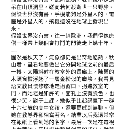
呆在山頂洞里，磋商若何殺逝世一只野豬。
假設世界沒有書，手機能夠是外星人的，電
腦是外星人的，飛機還沒在地球上發現出
來。
假設世界沒有書，往一趟歐洲，我們得像唐
僧一樣帶上幾個會打鬥的門徒走上幾十年。
……
固然是秋天了，氣象卻仍是出奇地酷熱，秋
山君，盡看地要做出它分開地球之前的最后
一搏。太陽斜射在教室外的長廊上，陳舊的
木頭窗欞浮起了一層金粉似的塵埃，我看見
語文教員慢悠悠地走過窗口，拐進教室的
門，而她老是如許的，面孔上沒有臉色，也
很少笑，對于上課，她似乎比起講臺下一群
十六七歲的高中女孩，還要更感到無聊。但
她在教導界卻相當著名，結業以后我還常常
在報紙上看到她的名字，最后一次是在電視