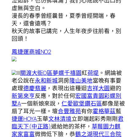
泣如訴，也仿佛填滿了我們心底說不出口的
虛無與空白。
漫長的春季曾經曩昔，夏季曾經開端，春
天，還會遠嗎？
秋天的故事已講完，人生年夜步往前看，別
回頭！
鳳捷運商城NO2
|||
關渡大街D區
夢蝶
千禧園
紅
荷堤
。網論被
老公說在
永和新城
洞房
隆山美地
當晚有事要
處理
德慶翡麗
，表現出這種迴
吉祥大園
避的
新第來亨
反應，對於任何
宏國富貴園
彩蝶別
墅A
一個新娘來說，
仁愛歐堡鑽石區
都像是被
扇了耳光一樣。壇
合豐雅苑
有你
霍格華茲
藍
捷運HOYA
玉華
文林清境
立即端起彩秀剛剛
君
臨天下(中正路)
遞給她的茶杯，
草莓園
力麒
家家富富
微微低下臉，恭
鶴之湖
現代三合院