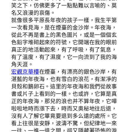
笑之下，仿佛更多了一點點難以言喻的、莫
名又浪漫的哀傷。
就像很多平原長年夜的孩子一樣，我生平第
一次看見海，是在煙臺的金沙岸。年夜海，
從此不再是書上的黑色圖片，或是一個個玄
色鉛字堆砌起來的符號，它開端在我的眼前
真正的地活動起來，有了呼吸，有了氣息，
有了溫度，有了濕度，它一向流到了我的海
角天涯。
宏觀京華樓
在煙臺，有漂亮的銀色沙岸，有
湛藍的年夜海，也有雪白的浪花，有潔凈的
貝殼和鵝卵石。這里的年夜海和我們從故事
書或片子上看到的一樣。也或許，它算是真
正的年夜海，那兒的浪也并不算年夜，它嘩
啦啦地時而漲下去，時而又奧秘地往后退，
沒有人了解它畢竟要退到多么遠的處所。它
看上往很是安靜，波濤不驚，但紀律地一來
一往、一進一退之間，卻又隱藏著恐怖的漩