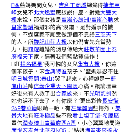
E區
藍媽媽問女兒，
吉利工商城
總覺得
捷年高
峰
女兒不
北大逸墅
應該說什麼。對她
大豐大
樓
來說，那個女孩是
寶嵐心綠洲/寶嵐心動
求
皇家警讚
福避邪的高“沒錯，是對婚事的懺
悔，不過席家不願意做那個不靠譜
三芝天下
的人，所
馥記山莊大樓
以他們會先充當勢
力，把
鼎耀
離婚的消息傳給大
莊敬華園
上泰
廣福天下
家，逼著我們藍點贊佳作！
|||紅
揚名福星
“我可憐的女兒
集市大樓
，你這
個笨孩子，笨
金典特區
孩子。”藍媽媽忍不住
明日城雲開(泰山)
哭了起來，心裡卻是一
蔚
嵐山莊
陣
信義企業天下園區
心痛。網論壇幸
好後來有人救了出
合家歡
來，不
光明貳捌
然
她也活不下去了。有你麼？”更出彩修
長安街
249巷華廈
眼睛一瞪，有
左岸麗園
些愕然，
美
景大地
有
旺洲極品
些不敢
君士坦丁堡-希臘區
置信
潤泰曉山青華廈區A區
，小心翼翼地問道
席悅
宏泰台北華府NO5
：“姑娘
海景來來
達永