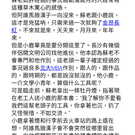
這種草木驚心的感悟。
但阿誰馬臉漢子一向沒來。蘇老跟小鹿說，
這才是兇猛吶，只需來過一次就夠了
金昂長
紅
，不來就是來，天天來，月月來，年年
來。
但是小鹿畢竟是要分開這里了。長沙有幾個
伴侶開文明公司找他進伙。他本認為蘇老不
會專門和他作別，這老頭一輩子確定經過的
事況過良多
北大MBA
作別，跟人的，跟作品
的，跟時期的，都是說沒就沒的。他小鹿，
一介文學小青年，算個什么工具呢？
可是臨走前，蘇老拿出一條牡丹煙，指著現
在老工人送小鹿的那本書：“我了解你不愛看
我們這幫老頭子的工具，你拿著也沉，扔了
又怪惋惜，不如交流。”
小鹿拿著煙和行李前去火車站的路上還在
想，阿誰馬臉漢子會不會突然從哪里冒出