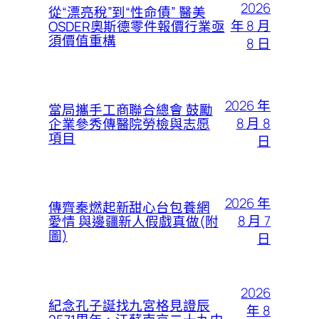
2026
從“漂亮稅”到“性命債” 醫美
年 8 月
OSDER奧斯德零件報價行業亟
須價值重構
8 日
2026 年
當局攜手工商聯合總會 鼓勵
8 月 8
企業參秀傳醫院勞檢與志愿
項目
日
2026 年
傳齊秦燃起新甜心台包養網
8 月 7
愛情 與邊疆新人假戲真做(附
圖)
日
2026
紀念孔子誕找九宮格見證辰
年 8