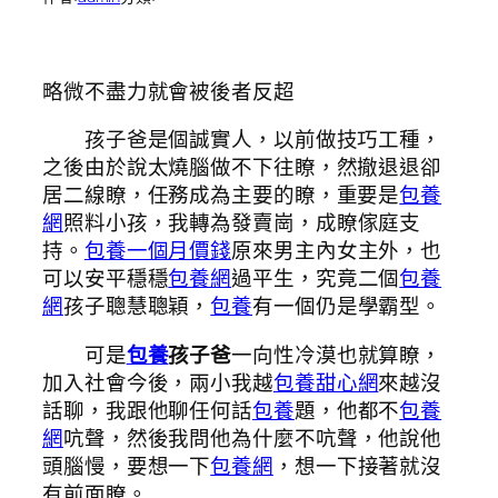
略微不盡力就會被後者反超
孩子爸是個誠實人，以前做技巧工種，
之後由於說太燒腦做不下往瞭，然撤退退卻
居二線瞭，任務成為主要的瞭，重要是
包養
網
照料小孩，我轉為發賣崗，成瞭傢庭支
持。
包養一個月價錢
原來男主內女主外，也
可以安平穩穩
包養網
過平生，究竟二個
包養
網
孩子聰慧聰穎，
包養
有一個仍是學霸型。
可是
包養
孩子爸
一向性冷漠也就算瞭，
加入社會今後，兩小我越
包養甜心網
來越沒
話聊，我跟他聊任何話
包養
題，他都不
包養
網
吭聲，然後我問他為什麼不吭聲，他說他
頭腦慢，要想一下
包養網
，想一下接著就沒
有前面瞭。