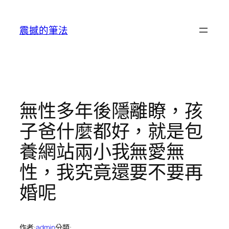
跳
至
震撼的筆法
主
要
內
容
無性多年後隱離瞭，孩
子爸什麼都好，就是包
養網站兩小我無愛無
性，我究竟還要不要再
婚呢
作者:
admin
分類: