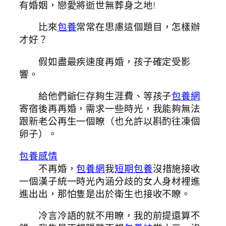
有婚姻，戀愛將逝世無葬身之地!
比來
包養
常常在思慮這個題目，怎樣辦
才好？
假如盡最疾速度再婚，孩子確定受影
響。
給他們爺仨存夠生涯費、等孩子
包養網
寄宿後再再婚，需求一些時光，我能夠無法
跟新老公再生一個瞭（也允許以斟酌往凍個
卵子）。
包養感情
不再婚，
包養網
我
短期包養
沒措施接收
一個漢子統一時光內涵分歧的女人身材裡進
進出出，那怕隻是出於衛生也接收不瞭。
冷言冷語的就不用瞭，我的前提還算不