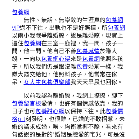
包養網
無性、無話、無崇敬的生涯真的
包養網
VIP
過不下往，出軌也不是好選擇，所
包養網
以兩小我戰爭離婚瞭。說是離婚瞭，現實上
還住
包養網
在三室一廳裡，我一間，孩子一
間，他一間。他自己不善
包養感情
於賺大
錢，一向以
包養網心得
來是
包養網
他照料孩
子，所以我們仍是跟沒離
包養
婚前一樣，我
賺大錢交給他，他照料孩子，他常常在傢
呆，
女大生包養俱樂部
我天天早晨也回傢。
以前我認為離婚瞭，我網上撩撩，聊下
包養留言板
愛情，也許有個情感依靠，我的
日子也可
包養甜心網
以保持下往。此
包養價
格ptt
刻發明，也很難，已婚的不敢招惹，未
婚的請求成婚，唉。均衡掌握不瞭，看來有
句話說的是對的“婚姻是戀愛的宅兆，可是沒