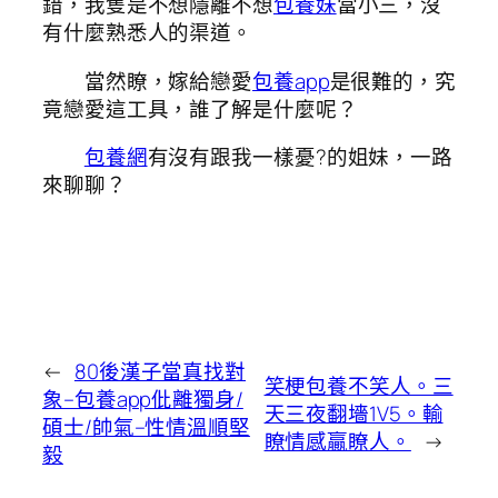
錯，我隻是不想隱離不想
包養妹
當小三，沒
有什麼熟悉人的渠道。
當然瞭，嫁給戀愛
包養app
是很難的，究
竟戀愛這工具，誰了解是什麼呢？
包養網
有沒有跟我一樣憂?的姐妹，一路
來聊聊？
←
80後漢子當真找對
笑梗包養不笑人。三
象–包養app仳離獨身/
天三夜翻墻1V5。輸
碩士/帥氣–性情溫順堅
瞭情感贏瞭人。
→
毅