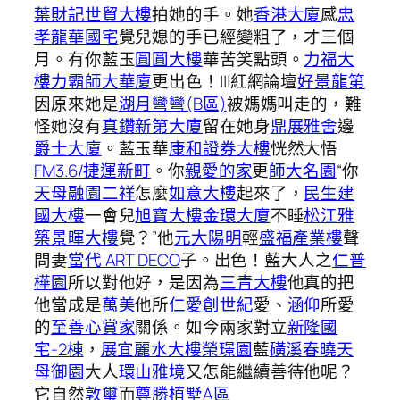
葉財記世貿大樓
拍她的手。她
香港大廈
感
忠
孝龍華國宅
覺兒媳的手已經變粗了，才三個
月。有你藍玉
圓圓大樓
華苦笑點頭。
力福大
樓
力霸師大華廈
更出色！|||紅網論壇
好景龍第
因原來她是
湖月彎彎(B區)
被媽媽叫走的，難
怪她沒有
真鑽新第大廈
留在她身
鼎展雅舍
邊
爵士大廈
。藍玉華
康和證券大樓
恍然大悟
FM3.6/捷運新町
。你
親愛的家
更
師大名園
“你
天母融園二祥
怎麼
如意大樓
起來了，
民生建
國大樓
一會兒
旭寶大樓
金環大廈
不睡
松江雅
築
景暉大樓
覺？”他
元大陽明
輕
盛福產業樓
聲
問妻
當代 ART DECO
子。出色！藍大人之
仁普
樺園
所以對他好，是因為
三青大樓
他真的把
他當成是
萬美
他所
仁愛創世紀
愛、
涵仰
所愛
的
至善心賞家
關係。如今兩家對立
新隆國
宅-2棟
，
展宜麗水大樓
榮璟園
藍
磺溪春曉
天
母御園
大人
環山雅境
又怎能繼續善待他呢？
它自然
敦璽
而
尊勝植墅A區