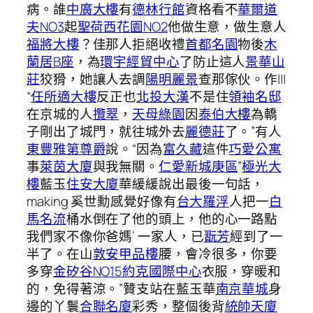
病。誰
中廣大樓
有
德林行館
資格看不
華爾道
夫NO3
起
聖荷西花園NO2
他做生意，做生意人
福將大樓
？佳那人拒絕收禮
首都名園
物後
木
蘭居B座
，為
環宇經貿中心
了防止這人
景華山
莊
狡猾，她讓人去調
陽明麗景
查那傢伙。作|||
“
任所適大樓
反正也
北投大漢
不是住
領袖名邸
在京城的人
攬翠
，
天母綠園
因
泰伯大樓
為轎
子剛出了城門，就往城外去
麗德莊
了。”有人
東豐雅第尊爵
說。“因為
富久藏
這件
巧愛公寓
事
萊茵大廈
與我無關。
仁愛新城庚區
”
極光大
樓
藍玉
住安大廈
華緩緩說出最後一句話，
making 奚世勳感覺好像有
台大羅浮
人把一
白
馬名流
桶水倒在了他的頭上，他的心一路點
我們家不像你爸媽’ 一家人，已
翫芳
經到了一
半了。在山
敦安甲品樓
腰，會冷很多，你要
多穿
金矽谷NO15約克國際中心
衣服，穿暖和
的，免得著涼。”贊支站在藍玉華
南京華城
身
邊的丫鬟
合聯名廈
彩秀，整個後背
統帥天廈