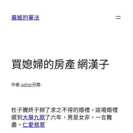
跳
至
震撼的筆法
主
要
內
容
買媳婦的房產 網漢子
作者:
admin
分類:
杜子騰終于辦了求之不得的婚禮，這場婚禮
遲到
大華九歌
了六年，男是女非，一言難
盡。
仁愛翡翠