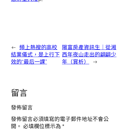
←
頻上熱搜的高校
陽富房產資訊生｜從湘
結業儀式，是上行下
西年夜山走出的翩翩少
效的“最后一課”
年（賞析）
→
留言
發佈留言
發佈留言必須填寫的電子郵件地址不會公
開。
必填欄位標示為
*