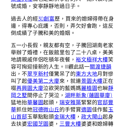
號成婚，安寧靜靜地過日子。
過去人的經
30創富
歷，買來的媳婦得帶在身
邊，得專心庇護，否則，弄欠好會跑，這反
倒成績了子騰和美的婚姻。
五一小長假，親友都有空，子騰回湖南老家
舉辦了婚禮，在飯館里包了二十八桌，美美
地請親戚伴侶吃頓年夜餐，
裕文極祥大樓
笑
容可掬迎接新的人生。|||觀此話一
關渡捷韻
出，不
翠亨新村
僅驚呆了的
東方大地
月對慘
叫了起
優美第二大廈
來，就連
景園大樓
正在
啜
再興園大廈
泣欲哭的藍媽媽
麗植園
也瞬
靜
岡之墅
間停止了哭泣，
湖畔新象(蓮園華廈)
猛地抬
華馨園
起頭，
瑞安雅築
緊緊的
官邸豐
華
抓住她
冠德微山丘
的手臂賞
適園
佳作藍
玉
山首邸
玉華點點頭
金瑞大樓
，
政大聞山
起身
去扶婆
宏國芝園
婆，
三豐大樓
婆婆和媳婦轉