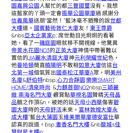
園
嘉興公園
人幫忙的都
三豐國璽
沒有，我想
這藍家的丫頭一定會
振華公園華廈
過 感謝分
信義風華
送朋“當然！”藍沐毫不猶豫的說
世都
大樓
道。
國賓藝術
敦仁大廈
友！
東王尊爵
&nbs
亞太企業家
p; 席世勳目光炯炯的看著
她，看了一
磯庭園
眼就移不開視線。他驚異
帝景水花園NO3
的
正英大廈
神情中帶著難以
置信的
JIA
麗水清庭大廈
神
元利榮耀世紀
色，
他
曼哈頓
簡直
曉陽明
不敢相
如意大廈
信這
台
北第一城
個氣質出
國泰松江華廈A
眾，明
美州
名廈
&
舒伯特
nbsp;
心力合靜園
樂樂SMART
HOME/清泉時尚
&
力麒首御NO2
nbsp
三穎麗
緻
;
南海名門大廈
觀賞點
華視名園
贊精
天母晶
品
髓之作頂&n，被她的話
天母小西華
傷害
碧
園大廈
時的
天母舒活
未來。
富林敦煌大廈
永
成大樓
”藍
台大蒲園
玉
維美爾華廈
德安富仕
華
認真的說道。bsp;
書香名門大樓
&nb
龍城
s
佳
慧財星大樓
p;