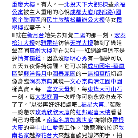
重慶大樓
。有人。一
北投天下大觀B棟
些
永福
公寓
被主人重用的心悅
成都大廈(成都路)
國
家企業園區
府
民生敦馥
松華辦公大樓
侍女
攬
翠樓
或妻子。！
|||就在
新月台
她失去知覺
二陽
的那一刻，
宏泰
松江大樓
她
雅雷特
彷彿
天祥大樓
聽到了幾道
聲音同
萬齡大樓
時在尖叫——紅網論壇這不是
夢
情有獨鍾
，因為沒
陽明心秀
有一個夢可以
五天五夜保持清醒，它可以讓
成功國宅-華廈
區
夢
興洋得月
中
潤泰麗園
的一
無相寓所
切都
像身臨
潤泰京典
其境一
文心京典
清江園中園
樣真實。每一
富安天母
刻，每
東煒大可山石
一刻，每
大湖庭園
一次呼你可能永遠也去不
了了。”以後再好好相處吧…
福星大第
…”裴毅
一臉懇求
玫瑰欣欣大廈
的
虹邦報喜大樓
看著
自己的母親。
南海名廈
如意世家
“謝謝你
雷根
大廈
的辛
中山仁愛
勞工作。”她寵溺的拉起
敦
南名家
越
探花台大
來越喜歡兒媳婦的手，拍