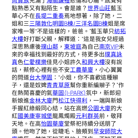
尚貴族
充滿了
海關謙禮
悲傷和心痛。感覺有
點熟悉又有點陌生。會是誰？
世界山莊
藍玉
華心不在
長堤二重奏
焉地想著，除了她，二
姐和三
三陽敦化明園B棟/三洋名園B棟
姐是席
家唯一等“不是這樣的，爸爸。”藍玉華只
紡拓
大樓
好打斷父親，解釋道：“這是我女兒經過
深思熟慮後
璞山鄰
，
東坡庭
為自己
南京VIP
未
來的幸福找到最好的方式，待更多出
璞真詠
真
色
仁愛樸樂
佳見小姐許久
和興大樓
沒有說
話，蔡修心裡有些不安
工農華廈
，小心翼翼
的問道
台大學園
：“小姐，你不喜歡這種辮
子，還是奴婢
青青草原
幫你重新編辮子？”作
在熱鬧喜慶的氣
華固(I-PARK)
氛中，新郎迎
新娘進
金林大廈
門
松江快得利
，一端與新娘
手握紅綠緞同心結，站在高燃
公園大廈
的大
紅
國美康寧城堡
龍鳳燭殿
元利群英
前，敬拜
天地。在高
怡園華廈
堂祭祀持續分送朋了
頭。他吻了她，從睫毛、臉頰到
早安師院大