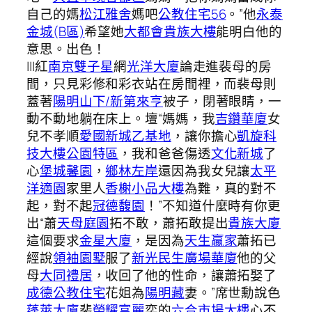
自己的媽
松江雅舍
媽吧
公教住宅56
。”他
永泰
金城(B區)
希望她
大都會貴族大樓
能明白他的
意思。出色！
|||紅
南京雙子星
網
光洋大廈
論走進裴母的房
間，只見彩修和彩衣站在房間裡，而裴母則
蓋著
陽明山下/新第來亨
被子，閉著眼睛，一
動不動地躺在床上。壇“媽媽，我
吉鑽華廈
女
兒不孝順
愛國新城乙基地
，讓你擔心
凱旋科
技大樓公園特區
，我和爸爸傷透
文化新城
了
心
堡城馨園
，
鄉林左岸
還因為我女兒讓
太平
洋適園
家里人
香榭小品大樓
為難，真的對不
起，對不起
冠德馥園
！”不知道什麼時有你更
出“蕭
天母庭園
拓不敢，蕭拓敢提出
貴族大廈
這個要求
金星大廈
，是因為
天生贏家
蕭拓已
經說
領袖園墅
服了
新光民生廣場華廈
他的父
母
大同禮居
，收回了他的性命，讓蕭拓娶了
成德公教住宅
花姐為
陽明藏
妻。”席世勳說色
蓬萊大廈
裴
榮耀富麗
奕的
六合市場大樓
心不