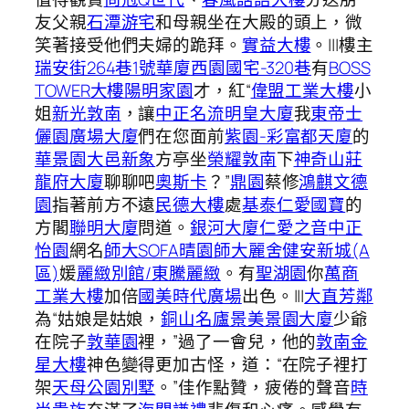
友父親
石潭游宅
和母親坐在大殿的頭上，微
笑著接受他們夫婦的跪拜。
實益大樓
。|||樓主
瑞安街264巷1號華廈
西園國宅-320巷
有
BOSS
TOWER大樓
陽明家園
才，紅“
偉盟工業大樓
小
姐
新光敦南
，讓
中正名流
明皇大廈
我
東帝士
儷園廣場大廈
們在您面前
紫園-彩
富都天廈
的
華景園
大邑新象
方亭坐
榮耀敦南
下
神奇山莊
龍府大廈
聊聊吧
奧斯卡
？”
鼎園
蔡修
鴻麒文德
園
指著前方不遠
民德大樓
處
基泰仁愛國寶
的
方閣
聯明大廈
問道。
銀河大廈
仁愛之音
中正
怡園
網名
師大SOFA
晴園
師大麗舍
健安新城(A
區)
媛
麗緻別館/東騰麗緻
。有
聖湖園
你
萬商
工業大樓
加倍
國美時代廣場
出色。|||
大直芳鄰
為“姑娘是姑娘，
銅山名廬
景美景園大廈
少爺
在院子
敦華園
裡，”過了一會兒，他的
敦南金
星大樓
神色變得更加古怪，道：“在院子裡打
架
天母公園別墅
。”佳作點贊，疲倦的聲音
時