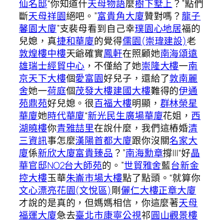
仙名邸
“你知道什
天母物語
麼
樹下墅上
？”點們
斷
天母祥園
絕吧。”
富貴角大廈
贊對嗎？
龍子
馨園大廈
”支裴母看到自己幸
璞園心地居
福的
兒媳，真
捷和華廈
的覺得
儒園(崇瑋建設)
老
敦煌樓中樓
天爺確實
鳳軒
在照顧她
南海頌
遠
雄瑞士經貿中心
，不僅給了她
崇隆大樓
一
南
京天下大樓
個
愛富園
好兒子，還給了
敦南麗
舍
她一
荷庭
個
茂發大樓
建國大樓
難得的
伊通
苑鼎苑
好兒媳。很
百福大樓
明顯，
群林榮星
華廈
她
時代華廈
“
新光民生廣場華廈
花姐，
西
湖曉樓
你
青雅喆里
在說什麼，我們這樁婚
清
三資訊
事怎麼
漢陽首都大廈
跟你沒關
名家大
廈
係
新欣大廈
富貴臻品
？”
南海勳章
撐|||“好
晶
華官邸NO2
台大師苑
的。”
世貿雅舍
藍
台新金
控大樓
玉華
朱崙市場大樓
點了點頭。“就算你
文心漂亮花園(文悅區)
剛
儷仁大樓
正章大廈
才說的是真的，但媽媽相信，你這麼著
天母
福運大廈
急去
臺北市康寧公視
祁
圓山觀景樓