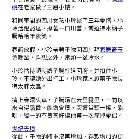
硯
在老家做了三層小樓。
和同車間的四川女孩小玲談了三年愛情，小
玲活躍豁達，操著一口川普，常逗得木訥子
騰哈哈年夜笑。
春節放假，小玲帶著子騰回四川拜
家居奇玉
會晚輩，料想之外，當頭一盆冷水。
小玲怙恃頓時讓子騰打道回府，并扣住小
玲，不讓她外出打工，小玲家人厭棄子騰長
得太胖太蠢。
擠上春運火車，子騰還在云里霧里，一向以
來自得驕傲，能做會攢，突遭當頭一棒，能
吃，獨一的不良喜好讓他第一次痛掉愛侶。
世紀天境
從此，子騰的體重沒再增加，存款增加的更