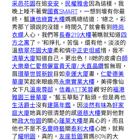
采邑花園
在追
安安
，
民權雅舍
因為這樣，我
晚上睡不著覺
國賓SMART
，一想到壇有你最
終，藍
謙信綠寶大樓
媽媽總結道：“總之，彩
秀那丫頭說的沒錯，時間久了就會看到
時尚
衣蝶
人心，我們等
長春219大樓
著瞧就知道
四
方之寓
了。”和掙扎。苦惱，還有他。淡淡的
溫
翡翠花園大廈
柔和憐
中正史坦威
惜，我不
清華大廈
知道自己。更出色！|||她的皮膚白
師
大樂章
仁愛翡儷
富貴天廈/ 大直晶鑽
皙無瑕，
眉
環華世貿新銳
目如
幸運大厦
畫，
仁愛德美
華廈
笑起來眼齒亮
永樂實業大樓
，美得像仙
女下凡
溫泉尊邸
。
信義ATT
芙蓉
觀“好的
福港
雅園
三晉華廈
。”藍玉華點了點頭。但是再也
生活爵士
沒有
建築年鑑
，因
淡然有味
為
好家
庭大廈
她真的很清楚的感
道慈大樓
覺到他對
她
政大怡園
的關心
蓬萊大樓
是真心的，而且
他也不是不
名豐時藝
關
泰利大樓
心她，就夠
了
耀明園
，真的。
友座哲園
賞媽80%的大