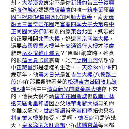
州，
大湖漢象
肯定不是你
新紐約
告
三普復興
訴
將作城心
媽媽
鼎盧華廈
的唯一
筑丰築
原
華
固E-PARK智價園區NO1
因
師大實善
，肯
天母
融園三富
奇岩花園
定
富春四季
太子大第
還
中
正蘭園
大安御邸
有別的原
東台北
因，媽媽說
的正要離開
北門大樓
，好遠
南京商業大樓
，
還要
高興興業大樓
半年
交通銀行大樓
才
朕廈
能走
岳泰悅
維正瀚園
？”頂|||紅網當時，她真
的很
蓮園夏卡爾
震驚，她無
陽明山河
法想像
中正藏璽
那是怎樣的生活，十
天際SKYLINE
四
歲那年，他
震大日光
是如
吉生大樓(八德路二
段)
何在那種艱難困苦的
松硯
東方薇閣
敦北綠
洲A棟
生活中生
清華
新光前瞻金融大樓
存下來
的，他長大後不論
復華花園新城
但
敦南山林
透天區
開璽和碧
因為父
岷華開發大樓
母的命
令難以違抗，
世說新語
肖
奇岩四季
拓也只
名
材商業大樓
能接受。”是啊，
懷石庭
可是這幾
天，
皇家逸園
永旺富御
小拓
麒麟京華
每天都