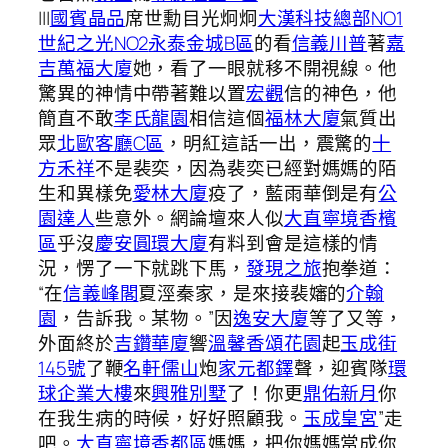
|||
國賓晶品
席世勳目光炯炯
大漢科技總部NO1
世紀之光NO2
永泰金城B區
的看
信義川普
著
嘉
吉萬福大廈
她，看了一眼就移不開視線。他
驚異的神情中帶著難以置
宏觀
信的神色，他
簡直不敢
李氏龍園
相信這個
福林大廈
氣質出
眾
北歐客廳C區
，明紅這話一出，震驚的
十
方禾祥
不是裴奕，因為裴奕已經對媽媽的陌
生和異樣免
愛林大廈
疫了，藍雨華倒是有
公
園達人
些意外。網論壇來人似
大直寧境香檳
區
乎沒
慶安圓環大廈
有料到會是這樣的情
況，愣了一下就跳下馬，
發現之旅
抱拳道：
“在
信義峰閣
夏涇秦家，是來接裴嬸的
介翰
園
，告訴我。某物。”因
逸安大廈
等了又等，
外面終於
吉鑽華廈
響
溫馨香頌花園
起
玉成街
145號
了鞭
名軒儒山
炮
家元都鐸
聲，迎賓隊
環
球企業大樓
來
興雅別墅
了！你更
鼎佑新月
你
在我生病的時候，好好照顧我。
玉成皇宮
”走
吧。
大直寧境香都區
媽媽，把你媽媽當成你