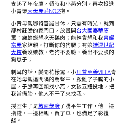
支起了年夜廈，頓時和小燕分別，再次投進
小青懷
天母麗莊NO.2
抱。
小青母親哪肯善罷甘休，只需有時光，就到
鄰村莊騰的家門口，放聲開
台大國泰華廈
罵：癩蛤蟆想吃天鵝肉；能幹貨想和我
榮耀
富麗
家結親，打斷你的狗腿；有娘
捷運世紀
大樓
養沒娘教，老狗不要臉，養出不要臉的
狗崽子；……
刺耳的話，變開花樣罵，小
川普至善VILLA
青
在她母親遠間隔的罵聲中，搬離了子騰的小
屋，子騰再回頭找小燕，女孩五體投地，把
我當備胎，他人不干了來找我。
授室生子是
敦南學府
子騰平生工作，他一邊
攢錢，一邊相親，買了車，也備足了彩禮
錢。