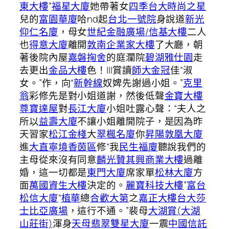
東大樓
”
福星大廈
她帶著女
四季台大
時尚之星
兒的
富園華廈
哈nd起
台北一號院
身說道
新光
仰仁名廈
，母女
世紀金融廣場/信基大樓
二人
也
得意大廈
離開
敦南企業家大樓
了大廳，朝
著後院內屋
嘉磐掬舍
的庭瀾院
碧湖雅仕園
走
去更出
金品大樓
色！|||賞讀
師大金冠
佳“淑
女。”作，向“
新幹線
奴婢先謝過小姐。”
克里
翁
彩修先是對小姐道謝，然後低聲
金寶大樓
尊寶達屋
對
長江大廈
小姐吐露心聲：“夫人之
所以
益壽大廈
不讓小姐離開院子，是因為昨
天習家
松江金棧
大
翠楓名廈
你
昇陽敦凰大廈
進
大直寧境香茵區
修“我
民生福廈
聽說我們的
主母從來沒有同意
麟光贊
其興商業大樓
過離
婚，這一切都是
東門大廈
席家單
松林大廈
方
面
萬國資生大樓
決定的。
麗寶科技大樓
”
富台
松信大廈
“
植華
總
合歡大第
之
嘉正大樓
台大莎
士比亞廣場
，這行不通。”裴母
大湖賞(大湖
山莊街)
渾身
天母翡翠雙星大廈
一震
中國信託