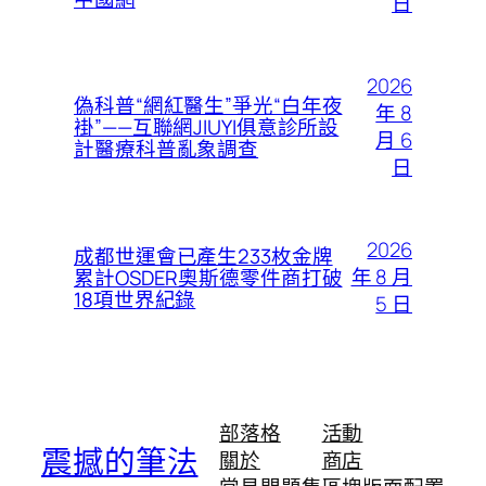
日
2026
偽科普“網紅醫生”爭光“白年夜
年 8
褂”——互聯網JIUYI俱意診所設
月 6
計醫療科普亂象調查
日
2026
成都世運會已產生233枚金牌
年 8 月
累計OSDER奧斯德零件商打破
18項世界紀錄
5 日
部落格
活動
震撼的筆法
關於
商店