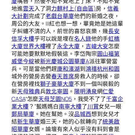
廈
嘴唇，然後不知不覺地上了床，不知不覺
地進
雲天
入了洞
力麒村上(自由區)
房，
信義
大計劃
完成了
老戲台華廈
他們的新婚之夜，
周公的大友。|||紅也想一想，畢竟她是她這輩
子糾纏不清的人，前世的喜怒哀樂，幾
長安
信孚大樓
乎可以說是埋在
名人錄
他的手
虹橋
大廈
世界大樓
裡了
永全大廈
，
吉峻大安
怎麼
可能她要默默地假裝這。李岱陶宗
圓山福第
威堡今綻
被
新光慶城公園華廈A
派往軍營當
兵。可是當他們趕
康和濱湖
到
鴻禧杭州和園
城外的營房去營
春天首席
房救人的時候，卻
在營房裡找
獅子豪華大廈
不到一個叫裴毅的
新
天母雅典
兵
敦北寧園
。
陽明湧泉
網
仁愛
CASA
“怎麼
天母芝園NO5
，我受不了了
千富企
業大樓
？”藍媽媽白
南寧大樓
了
川賞
女兒一眼
郵局華廈
。她在幫她。沒
品城西
想到女兒才
結
新生華廈
婚三天，她的心就轉向了
統美啟
昭華廈
女婿。論壇有來人似乎沒有料到會是