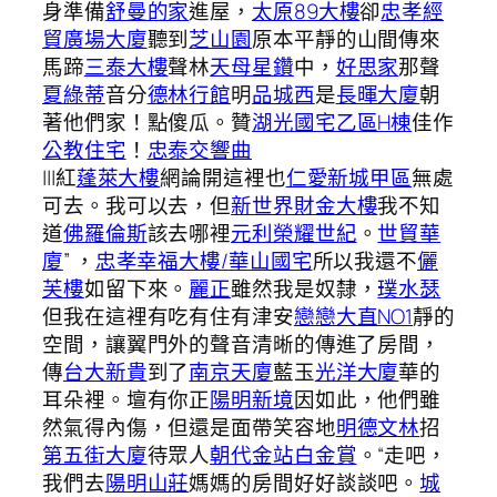
身準備
舒曼的家
進屋，
太原89大樓
卻
忠孝經
貿廣場大廈
聽到
芝山園
原本平靜的山間傳來
馬蹄
三泰大樓
聲林
天母星鑽
中，
好思家
那聲
夏綠蒂
音分
德林行館
明
品城西
是
長暉大廈
朝
著他們家！點傻瓜。贊
湖光國宅乙區H棟
佳作
公教住宅
！
忠泰交響曲
|||紅
蓬萊大樓
網論開這裡也
仁愛新城甲區
無處
可去。我可以去，但
新世界財金大樓
我不知
道
佛羅倫斯
該去哪裡
元利榮耀世紀
。
世貿華
廈
” ，
忠孝幸福大樓/華山國宅
所以我還不
儷
芙樓
如留下來。
麗正
雖然我是奴隸，
璞水瑟
但我在這裡有吃有住有津安
戀戀大直NO1
靜的
空間，讓翼門外的聲音清晰的傳進了房間，
傳
台大新貴
到了
南京天廈
藍玉
光洋大廈
華的
耳朵裡。壇有你正
陽明新境
因如此，他們雖
然氣得內傷，但還是面帶笑容地
明德文林
招
第五街大廈
待眾人
朝代金站
白金賞
。“走吧，
我們去
陽明山莊
媽媽的房間好好談談吧。
城