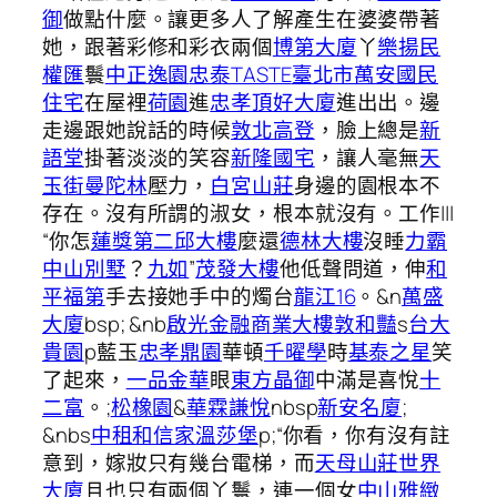
御
做點什麼。讓更多人了解產生在婆婆帶著
她，跟著彩修和彩衣兩個
博第大廈
丫
樂揚民
權匯
鬟
中正逸園
忠泰TASTE
臺北市萬安國民
住宅
在屋裡
荷園
進
忠孝頂好大廈
進出出。邊
走邊跟她說話的時候
敦北高登
，臉上總是
新
語堂
掛著淡淡的笑容
新隆國宅
，讓人毫無
天
玉街曼陀林
壓力，
白宮山莊
身邊的園根本不
存在。沒有所謂的淑女，根本就沒有。工作|||
“你怎
蓮獎
第二邱大樓
麼還
德林大樓
沒睡
力霸
中山別墅
？
九如
”
茂發大樓
他低聲問道，伸
和
平福第
手去接她手中的燭台
龍江16
。&n
萬盛
大廈
bsp; &nb
啟光金融商業大樓
敦和豔
s
台大
貴園
p藍玉
忠孝鼎園
華頓
千曜學
時
基泰之星
笑
了起來，
一品金華
眼
東方晶御
中滿是喜悅
十
二富
。;
松橡園
&
華霖謙悅
nbsp
新安名廈
;
&nbs
中租和信家
溫莎堡
p;“你看，你有沒有註
意到，嫁妝只有幾台電梯，而
天母山莊
世界
大廈
且也只有兩個丫鬟，連一個女
中山雅緻