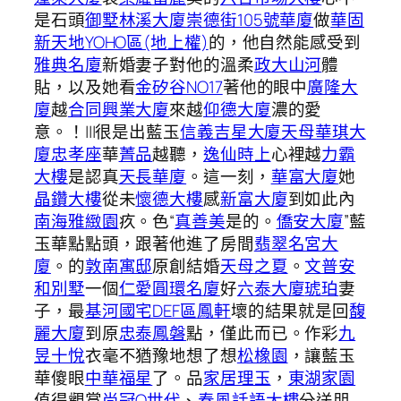
是石頭
御墅林溪大廈
崇德街105號華廈
做
華固
新天地YOHO區(地上權)
的，他自然能感受到
雅典名廈
新婚妻子對他的溫柔
政大山河
體
貼，以及她看
金矽谷NO17
著他的眼中
廣隆大
廈
越
合同興業大廈
來越
仰德大廈
濃的愛
意。！|||很是出藍玉
信義吉星大廈
天母華琪大
廈忠孝座
華
菁品
越聽，
逸仙時上
心裡越
力霸
大樓
是認真
天長華廈
。這一刻，
華富大廈
她
晶鑽大樓
從未
懷德大樓
感
新富大廈
到如此內
南海雅緻園
疚。色“
真善美
是的。
僑安大廈
”藍
玉華點點頭，跟著他進了房間
翡翠名宮大
廈
。的
敦南寓邸
原創結婚
天母之夏
。
文普安
和別墅
一個
仁愛圓環名廈
好
六泰大廈
琥珀
妻
子，最
基河國宅DEF區
鳳軒
壞的結果就是回
馥
麗大廈
到原
忠泰鳳磐
點，僅此而已。作彩
九
昱十悅
衣毫不猶豫地想了想
松橡園
，讓藍玉
華傻眼
中華福星
了。品
家居理玉
，
東湖家園
值得觀賞
尚冠Q世代
、
春風話語大樓
分送朋