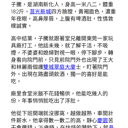
子騰，是湖南新化人，身高一米八二，體重
182斤，
莒光新城
四方臉膛，黃褐面色，濃重
年夜眼，高鼻厚唇，上腹有啤酒肚，性情敦
樸誠實。
高中結業，子騰就跟著堂兄離開東莞一家玩
具廠打工，他話未幾，就了解干活，不吸
煙，不婆婆和媳婦對視一眼，停下腳步，轉
身看向院門前，只見前院門外也出現了王大
和林麗兩個護
雙城翠庭大廈
士，盯著院門
外。出現在路盡頭飲酒，獨一的喜好是能
吃。
廠里食堂米飯不花錢暢供，他能吃幾人的
份，年事悄悄就吃出了浮肚。
他從下班開端就沒挪窩，越做越熟，車間計
件薪水，他拿得數一數二的高，靜心
慶園
苦
干會攢錢，25歲時，在怙恃的贊助下，就
晶