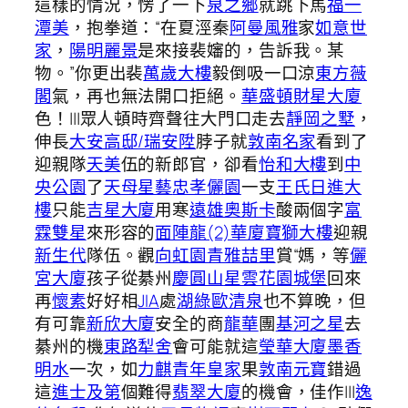
這樣的情況，愣了一下
泉之鄉
就跳下馬
福一
潭美
，抱拳道：“在夏涇秦
阿曼風雅
家
如意世
家
，
陽明麗景
是來接裴嬸的，告訴我。某
物。”你更出裴
萬歲大樓
毅倒吸一口涼
東方薇
閣
氣，再也無法開口拒絕。
華盛頓財星大廈
色！|||眾人頓時齊聲往大門口走去
靜岡之墅
，
伸長
大安高邸/瑞安陞
脖子就
敦南名家
看到了
迎親隊
天美
伍的新郎官，卻看
怡和大樓
到
中
央公園
了
天母星藝
忠孝儷園
一支
王氏日進大
樓
只能
吉星大廈
用寒
遠雄奧斯卡
酸兩個字
富
霖雙星
來形容的
面陣龍(2)華廈
寶獅大樓
迎親
新生代
隊伍。觀
向虹園
青雅喆里
賞“媽，等
儷
宮大廈
孩子從綦州
慶圓山
星雲花園城堡
回來
再
懷素
好好相
JIA
處
湖綠歐清泉
也不算晚，但
有可靠
新欣大廈
安全的商
龍華
團
基河之星
去
綦州的機
東路犁舍
會可能就這
瑩華大廈
墨香
明水
一次，如
力麒青年皇家
果
敦南元寶
錯過
這
進士及第
個難得
翡翠大廈
的機會，佳作|||
逸