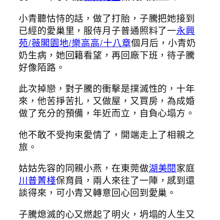
小青聽怙恃的話，做了打胎，子騰把她接到
已經的愛巢里，服侍月子普通照料了一
永興
苑/薇閣園地/樂高高/十八章
個月后，小青奶
奶生病，她回籍看望，再回廠下班，待子騰
好像陌路。
此次掉戀，對子騰的衝擊是撲滅性的，十年
來，他苦掙苦扎，又做屋，又買房，為成婚
做了充分的預備，年近而立，自負心塌方。
他不敢不受拘束愛情了，開端走上了相親之
旅。
姑姑先容的同親小燕，在東莞做
湖美閱
家庭
川普菁棧
保育員，兩人來往了一陣，感到還
談得來，可小青又轉意回心回到愛巢。
子騰熄滅的心又燃起了明火，坍塌的人生又