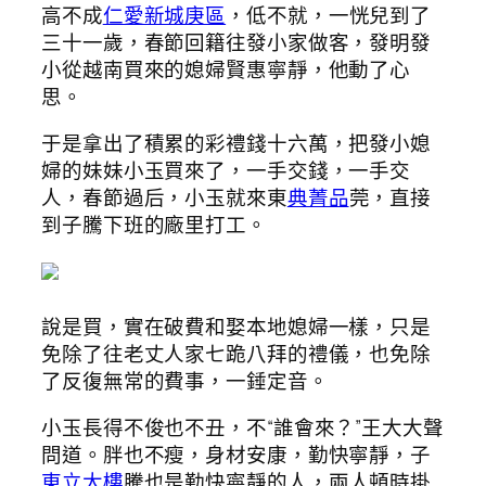
高不成
仁愛新城庚區
，低不就，一恍兒到了
三十一歲，春節回籍往發小家做客，發明發
小從越南買來的媳婦賢惠寧靜，他動了心
思。
于是拿出了積累的彩禮錢十六萬，把發小媳
婦的妹妹小玉買來了，一手交錢，一手交
人，春節過后，小玉就來東
典菁品
莞，直接
到子騰下班的廠里打工。
說是買，實在破費和娶本地媳婦一樣，只是
免除了往老丈人家七跪八拜的禮儀，也免除
了反復無常的費事，一錘定音。
小玉長得不俊也不丑，不“誰會來？”王大大聲
問道。胖也不瘦，身材安康，勤快寧靜，子
東立大樓
騰也是勤快寧靜的人，兩人頓時掛