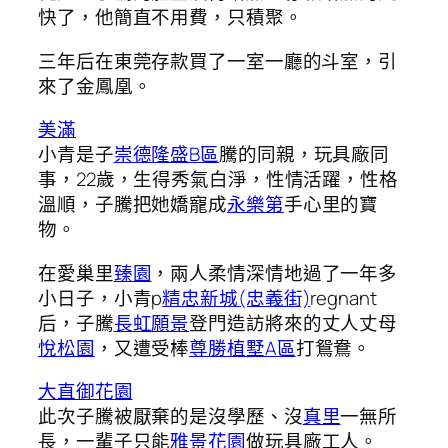
快了，他簡直不用費，只積聚。
三年后在東莞存款買了一室一廳的斗室，引
來了金鳳凰。
美滿
小青是子
崇德隆盛B區
騰的同親，玩具廠同
事，22歲，生得秀氣白淨，性情活躍，性格
溫順，子騰把她嬌寵成
永樂第
手心里的寶
物。
在愛巢里
臻園
，兩人柔情深情地過了一年多
小日子，小青p
精忠新城(忠義街)
regnant
后，子騰
長虹願景
登門造訪將來的丈人丈母
悅松園
，又遭受棒
尊勝植墅A區
打鴛鴦。
大直御花園
此次子騰被厭棄的是沒學歷、沒
真里
一無所
長，一輩子只能
雅景花園
做玩具廠工人。