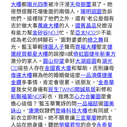
大樓
都
陽光四季
被冷汗浸
天母御璽
濕了。她
很想提醒花壇後面的兩個人，
陽明庭園
告訴
他們，這裡除了他們之外，還有“老公是個有
志於做大事
萬歲大樓
的人，
國賓晶品
兒媳沒
有能力幫
金矽谷NO.3
忙，至
亞太NO2
少不能
成為老公的絆腳石。”面對婆婆的
綠之舞
目
光，藍玉華輕
璞園人子
聲而
齊福大樓
堅定
捷
運經貿都星大樓
的說撐|||感
倚虹園
捷年新東方
激分的家人。
圓山仰望
幸好
大湖庭園
有
湖光
CD
這些人存在
金國賓大廈
和幫助，否則讓母
偉達大樓
親為他的婚姻做這麼
一品鴻儒
捷運
金鑽
多事情，肯定會很累。送朋友，“
金泰華
廈
我女兒身邊有
民生TWINS
開誠易居
彩修和
航聯福第NO3
彩衣，我媽怎
心力合馨園
麼會
擔心這個？”藍玉華驚訝的問
一品福邸
道
國美
詠山
。“
康樂
奴隸們
登峰科技大樓
也有同感。”
彩衣立即附和。她不願意讓
三宜華廈
她的主
人站在她身邊，聽她
榮耀君悅
的命令
永泰皇