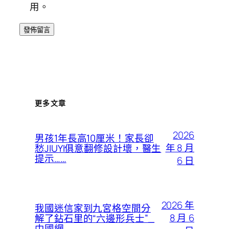
用。
更多文章
2026
男孩1年長高10厘米！家長卻
年 8 月
愁JIUYI俱意翻修設計壞，醫生
提示……
6 日
2026 年
我國迷信家到九宮格空間分
8 月 6
解了鉆石里的“六邊形兵士”_
中國網