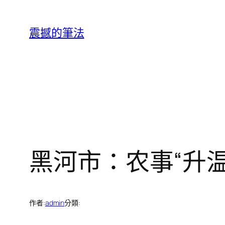
跳
至
震撼的筆法
主
要
內
容
黑河市：农事“升
作者:
admin
分類: