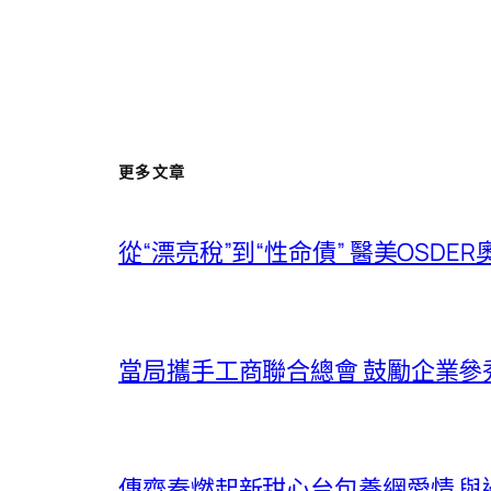
更多文章
從“漂亮稅”到“性命債” 醫美OSD
當局攜手工商聯合總會 鼓勵企業參
傳齊秦燃起新甜心台包養網愛情 與