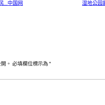
民_中国网
湿地公园
公開。
必填欄位標示為
*