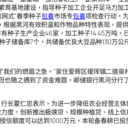
种繁育基地建设，指导种子加工企业开足马力加
拉网式”春季种子
包養
市场专
包養
项检查行动，
，根据黑河有效积温和作物品种特性表现，提
种子生产企业46家，加工种子14.45万吨，
荒种子储备库7个，共储备优良大豆品种130万公
了我们的燃眉之急。”家住爱辉区瑷珲镇二道泉
地，但也随之遇到了资金难题，邮储银行黑河分
、行长霍仁忠表示，为进一步降低农业经营主体
力度，创新推出极速贷、规模种植贷、线上信用
授信额度可以达到1000万元。本轮备春耕已投