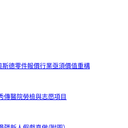
ER奧斯德零件報價行業亟須價值重構
秀傳醫院勞檢與志愿項目
邊疆新人假戲真做(附圖)