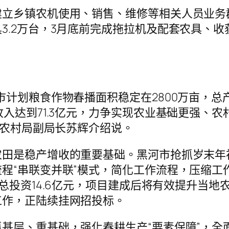
建立乡镇农机使用、销售、维修等相关人员业务
3.2万台，3月底前完成拖拉机及配套农具、
计划粮食作物春播面积稳定在2800万亩，总产
收入达到71.3亿元，力争实现农业基础更强、
业农村局副局长苏辉介绍说。
农田是稳产增收的重要基础。黑河市抢抓岁末年
程“串联变并联”模式，简化工作流程，压缩工
目总投资14.6亿元，项目建成后将有效提升当
工作，正陆续挂网招投标。
基层、重基础，强化春耕生产“要素保障”，全