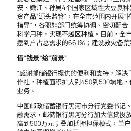
安、嫩江、孙吴4个国家区域性大豆良
资产品“源头监管”，在全市范围内开展“
指导”，各职能部门统筹协调、密切配合
科学用种，实现不越区种植。目前，全市有
摆到户占总需求的66.1%；建设救灾备
借“钱景”绘“前景”
“感谢邮储银行提供的便利和支持，解决
作社，种植面积扩大到450到500垧
业务。
中国邮政储蓄银行黑河市分行党委书记
融需求，邮储银行黑河分行加大信贷投放
高到500万元；叠加抵押担保模式，单户