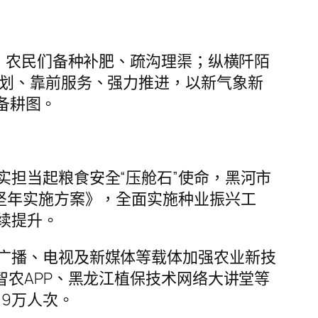
务；农民们备种补肥、疏沟理渠；纵横阡陌
谋划、靠前服务、强力推进，以新气象新
忙备耕图。
担当起粮食安全“压舱石”使命，黑河市
坚年实施方案》，全面实施种业振兴工
续提升。
广播、电视及新媒体等载体加强农业新技
智农APP、黑龙江植保技术网络大讲堂等
9万人次。