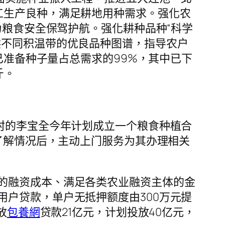
工生产良种，满足耕地用种需求。强化农
为粮食安全保驾护航。强化耕种品种“科学
供不同积温带的优良品种图谱，指导农户
已准备种子量占总需求的99%，其中已下
斤。
村的李宝全今年计划成立一个粮食种植合
行了解情况后，主动上门服务为其办理相关
的融资成本、满足各类农业融资主体的金
户贷款，单户无抵押额度由300万元提
放
包養網
贷款21亿元，计划投放40亿元，